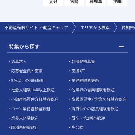
大分
宮崎
鹿児島
沖縄
不動産転職サイト 不動産キャリア
エリアから検索
愛知県
特集から探す
急募求人
幹部候補募集
応募者全員と面接
面接1回
5名以上の積極採用
業界経験者優遇
社会人経験10年以上歓迎
他業界の営業経験者歓迎
不動産売買仲介経験者歓迎
高級賃貸仲介営業の経験者歓迎
ローン業務経験者歓迎
賃貸仲介の店長経験者歓迎
業界未経験歓迎
既卒・第2新卒歓迎
職種未経験歓迎
歩合給