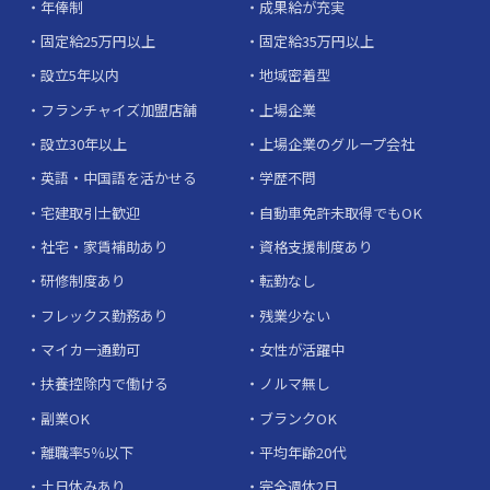
年俸制
成果給が充実
固定給25万円以上
固定給35万円以上
設立5年以内
地域密着型
フランチャイズ加盟店舗
上場企業
設立30年以上
上場企業のグループ会社
英語・中国語を活かせる
学歴不問
宅建取引士歓迎
自動車免許未取得でもOK
社宅・家賃補助あり
資格支援制度あり
研修制度あり
転勤なし
フレックス勤務あり
残業少ない
マイカー通勤可
女性が活躍中
扶養控除内で働ける
ノルマ無し
副業OK
ブランクOK
離職率5％以下
平均年齢20代
土日休みあり
完全週休2日