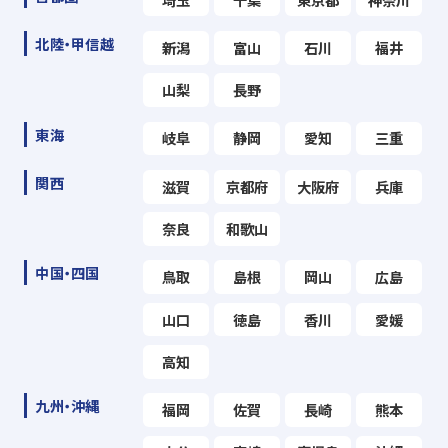
北陸・甲信越
新潟
富山
石川
福井
山梨
長野
東海
岐阜
静岡
愛知
三重
関西
滋賀
京都府
大阪府
兵庫
奈良
和歌山
中国・四国
鳥取
島根
岡山
広島
山口
徳島
香川
愛媛
高知
九州・沖縄
福岡
佐賀
長崎
熊本