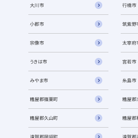
大川市
行橋市
小郡市
筑紫野
宗像市
太宰府
うきは市
宮若市
みやま市
糸島市
糟屋郡篠栗町
糟屋郡
糟屋郡久山町
糟屋郡
遠賀郡岡垣町
遠賀郡