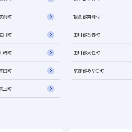
筑前町
朝倉郡東峰村
広川町
田川郡香春町
川崎町
田川郡大任町
苅田町
京都郡みやこ町
築上町