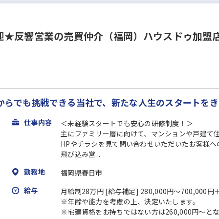
迎★反響営業の売買仲介（福岡）ハウスドゥ加盟店
からでも挑戦できる当社で、新たな人生のスタートをき
仕事内容
＜未経験スタートでも安心の研修制度！＞
主にファミリー層に向けて、マンションや戸建て
HPやチラシを見て問い合わせいただいたお客様へ
飛び込み営...
勤務地
福岡県春日市
給与
月給制28万円 [給与補足] 280,000円～700,00
※年齢や能力を考慮の上、決定いたします。
※宅建資格をお持ちではない方は260,000円～と