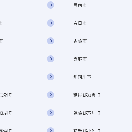
豊前市
市
春日市
市
古賀市
嘉麻市
那珂川市
志免町
糟屋郡須惠町
粕屋町
遠賀郡芦屋町
遠賀町
鞍手郡小竹町