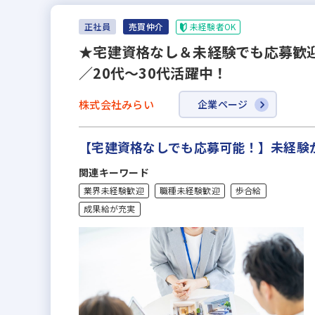
未経験者OK
正社員
売買仲介
★宅建資格なし＆未経験でも応募歓
／20代～30代活躍中！
株式会社みらい
企業ページ
【宅建資格なしでも応募可能！】未経験
関連キーワード
業界未経験歓迎
職種未経験歓迎
歩合給
成果給が充実