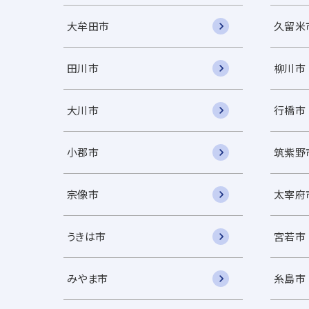
大牟田市
久留米
田川市
柳川市
大川市
行橋市
小郡市
筑紫野
宗像市
太宰府
うきは市
宮若市
みやま市
糸島市