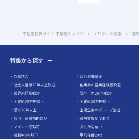
不動産転職サイト 不動産キャリア
エリアから検索
福
特集から探す
急募求人
幹部候補募集
社会人経験10年以上歓迎
他業界の営業経験者歓迎
業界未経験歓迎
既卒・第2新卒歓迎
固定給25万円以上
固定給35万円以上
設立30年以上
上場企業のグループ会社
社宅・家賃補助あり
資格支援制度あり
マイカー通勤可
女性が活躍中
離職率5％以下
平均年齢20代