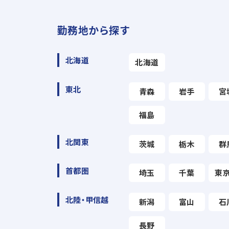
勤務地から探す
北海道
北海道
東北
青森
岩手
宮
福島
北関東
茨城
栃木
群
首都圏
埼玉
千葉
東
北陸・甲信越
新潟
富山
石
長野