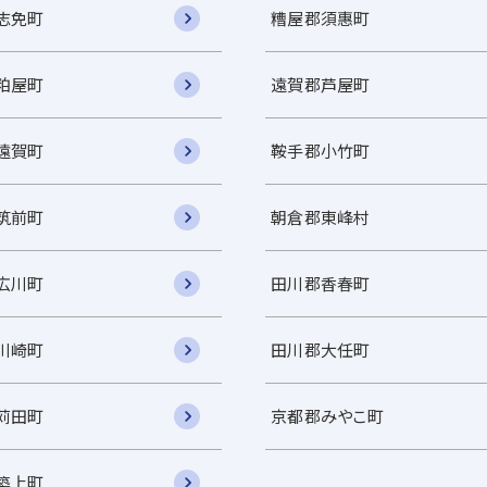
志免町
糟屋郡須惠町
粕屋町
遠賀郡芦屋町
遠賀町
鞍手郡小竹町
筑前町
朝倉郡東峰村
広川町
田川郡香春町
川崎町
田川郡大任町
苅田町
京都郡みやこ町
築上町