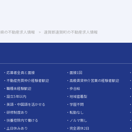
岡県の不動産求人情報
遠賀郡遠賀町の不動産求人情報
応募者全員と面接
面接1回
不動産売買仲介経験者歓迎
高級賃貸仲介営業の経験者歓迎
職種未経験歓迎
歩合給
設立5年以内
地域密着型
英語・中国語を活かせる
学歴不問
研修制度あり
転勤なし
扶養控除内で働ける
ノルマ無し
土日休みあり
完全週休2日