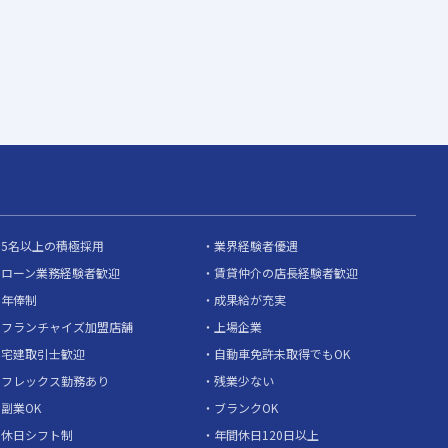
5名以上の積極採用
業界経験者優遇
ローン業務経験者歓迎
賃貸仲介の店長経験者歓迎
年俸制
成果給が充実
フランチャイズ加盟店舗
上場企業
宅建取引士歓迎
自動車免許未取得でもOK
フレックス勤務あり
残業少ない
副業OK
ブランクOK
休日シフト制
年間休日120日以上