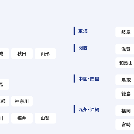
東海
岐阜
関西
滋賀
城
秋田
山形
和歌山
中国・四国
鳥取
馬
徳島
京都
神奈川
九州・沖縄
福岡
川
福井
山梨
宮崎