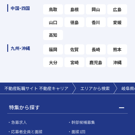
中国・四国
鳥取
島根
岡山
広島
山口
徳島
香川
愛媛
高知
九州・沖縄
福岡
佐賀
長崎
熊本
大分
宮崎
鹿児島
沖縄
不動産転職サイト 不動産キャリア
エリアから検索
岐阜県
特集から探す
急募求人
幹部候補募集
応募者全員と面接
面接1回