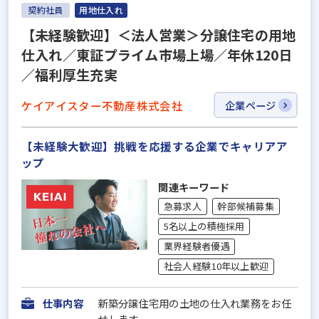
契約社員
用地仕入れ
【未経験歓迎】＜法人営業＞分譲住宅の用地
仕入れ／東証プライム市場上場／年休120日
／福利厚生充実
ケイアイスター不動産株式会社
企業ページ
【未経験大歓迎】挑戦を応援する企業でキャリアア
ップ
関連キーワード
急募求人
幹部候補募集
5名以上の積極採用
業界経験者優遇
社会人経験10年以上歓迎
仕事内容
新築分譲住宅用の土地の仕入れ業務をお任
せします。