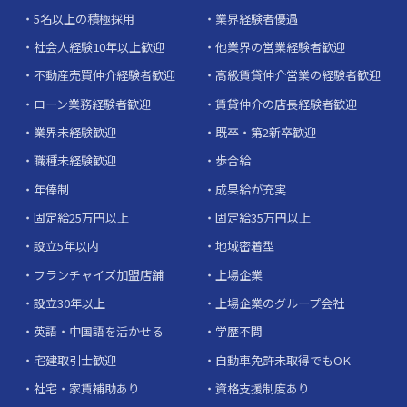
5名以上の積極採用
業界経験者優遇
社会人経験10年以上歓迎
他業界の営業経験者歓迎
不動産売買仲介経験者歓迎
高級賃貸仲介営業の経験者歓迎
ローン業務経験者歓迎
賃貸仲介の店長経験者歓迎
業界未経験歓迎
既卒・第2新卒歓迎
職種未経験歓迎
歩合給
年俸制
成果給が充実
固定給25万円以上
固定給35万円以上
設立5年以内
地域密着型
フランチャイズ加盟店舗
上場企業
設立30年以上
上場企業のグループ会社
英語・中国語を活かせる
学歴不問
宅建取引士歓迎
自動車免許未取得でもOK
社宅・家賃補助あり
資格支援制度あり