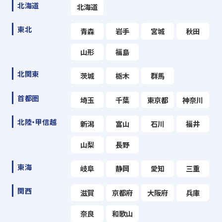
北海道
北海道
東北
青森
岩手
宮城
秋田
山形
福島
北関東
茨城
栃木
群馬
首都圏
埼玉
千葉
東京都
神奈川
北陸・甲信越
新潟
富山
石川
福井
山梨
長野
東海
岐阜
静岡
愛知
三重
関西
滋賀
京都府
大阪府
兵庫
奈良
和歌山