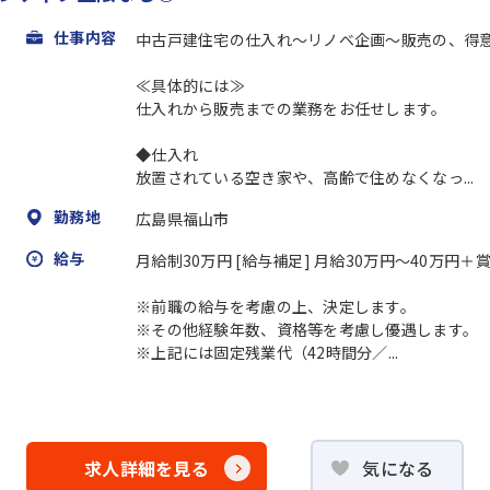
仕事内容
中古戸建住宅の仕入れ～リノベ企画～販売の、得
≪具体的には≫
仕入れから販売までの業務をお任せします。
◆仕入れ
放置されている空き家や、高齢で住めなくなっ...
勤務地
広島県福山市
給与
月給制30万円 [給与補足] 月給30万円～40万
※前職の給与を考慮の上、決定します。
※その他経験年数、資格等を考慮し優遇します。
※上記には固定残業代（42時間分／...
求人詳細を見る
気になる