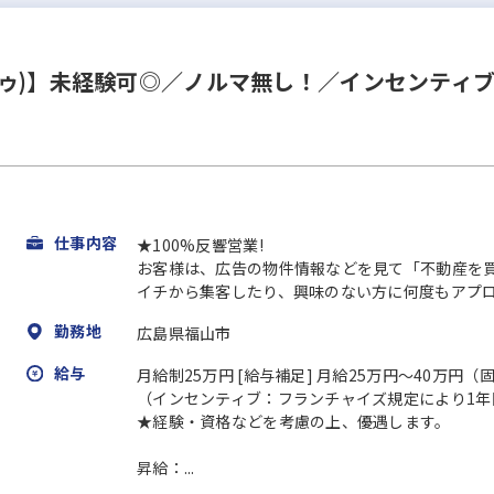
ゥ)】未経験可◎／ノルマ無し！／インセンティ
仕事内容
★100%反響営業!
お客様は、広告の物件情報などを見て「不動産を
イチから集客したり、興味のない方に何度もアプロー
勤務地
広島県福山市
給与
月給制25万円 [給与補足] 月給25万円～40万円
（インセンティブ：フランチャイズ規定により1年目
★経験・資格などを考慮の上、優遇します。
昇給：...