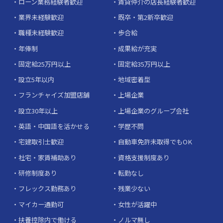
ローン業務経験者歓迎
賃貸仲介の店長経験者歓迎
業界未経験歓迎
既卒・第2新卒歓迎
職種未経験歓迎
歩合給
年俸制
成果給が充実
固定給25万円以上
固定給35万円以上
設立5年以内
地域密着型
フランチャイズ加盟店舗
上場企業
設立30年以上
上場企業のグループ会社
英語・中国語を活かせる
学歴不問
宅建取引士歓迎
自動車免許未取得でもOK
社宅・家賃補助あり
資格支援制度あり
研修制度あり
転勤なし
フレックス勤務あり
残業少ない
マイカー通勤可
女性が活躍中
扶養控除内で働ける
ノルマ無し