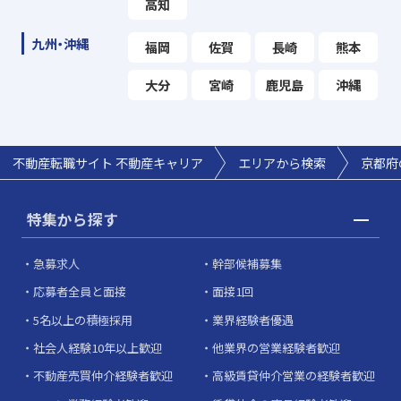
高知
九州・沖縄
福岡
佐賀
長崎
熊本
大分
宮崎
鹿児島
沖縄
不動産転職サイト 不動産キャリア
エリアから検索
京都府
特集から探す
急募求人
幹部候補募集
応募者全員と面接
面接1回
5名以上の積極採用
業界経験者優遇
社会人経験10年以上歓迎
他業界の営業経験者歓迎
不動産売買仲介経験者歓迎
高級賃貸仲介営業の経験者歓迎