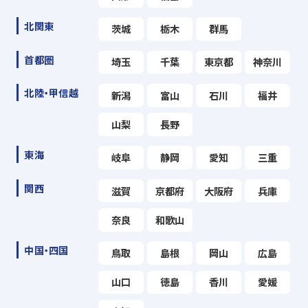
北関東
茨城
栃木
群馬
首都圏
埼玉
千葉
東京都
神奈川
北陸・甲信越
新潟
富山
石川
福井
山梨
長野
東海
岐阜
静岡
愛知
三重
関西
滋賀
京都府
大阪府
兵庫
奈良
和歌山
中国・四国
鳥取
島根
岡山
広島
山口
徳島
香川
愛媛