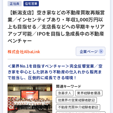
正社員
住宅営業
【新潟支店】空き家などの不動産買取再販営
業／インセンティブあり・年収1,000万円以
上も目指せる／支店長などへの早期キャリア
アップ可能／IPOを目指し急成長中の不動産
ベンチャー
株式会社AlbaLink
企業ページ
＜業界No.1を目指すベンチャー＞完全反響営業／空
き家を中心とした訳あり不動産の仕入れから販売ま
で担当し、圧倒的に成長できる環境！
関連キーワード
急募求人
業界経験者優遇
他業界の営業経験者歓迎
不動産売買仲介経験者歓迎