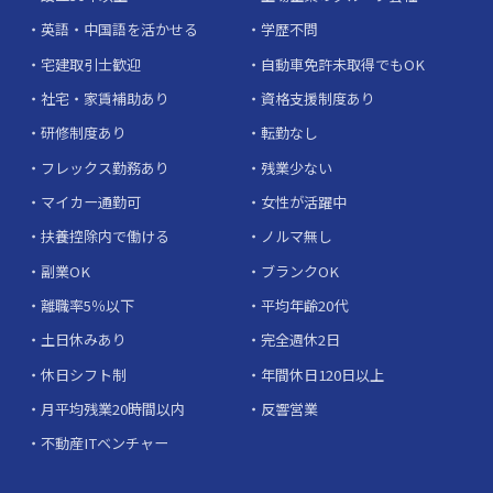
英語・中国語を活かせる
学歴不問
宅建取引士歓迎
自動車免許未取得でもOK
社宅・家賃補助あり
資格支援制度あり
研修制度あり
転勤なし
フレックス勤務あり
残業少ない
マイカー通勤可
女性が活躍中
扶養控除内で働ける
ノルマ無し
副業OK
ブランクOK
離職率5％以下
平均年齢20代
土日休みあり
完全週休2日
休日シフト制
年間休日120日以上
月平均残業20時間以内
反響営業
不動産ITベンチャー