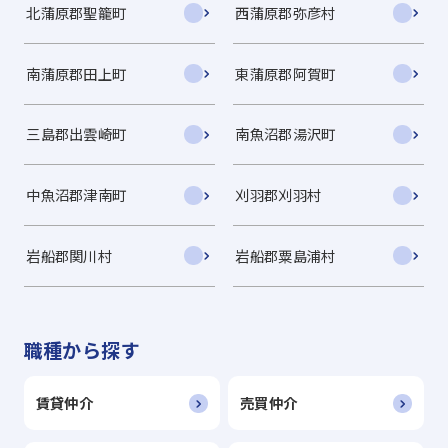
北蒲原郡聖籠町
西蒲原郡弥彦村
南蒲原郡田上町
東蒲原郡阿賀町
三島郡出雲崎町
南魚沼郡湯沢町
中魚沼郡津南町
刈羽郡刈羽村
岩船郡関川村
岩船郡粟島浦村
職種から探す
賃貸仲介
売買仲介