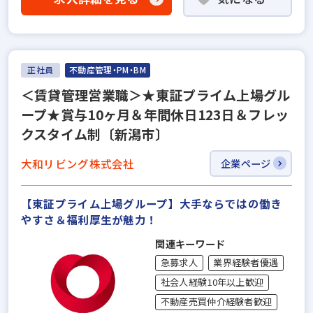
正社員
不動産管理・PM・BM
＜賃貸管理営業職＞★東証プライム上場グル
ープ★賞与10ヶ月＆年間休日123日＆フレッ
クスタイム制〔新潟市〕
大和リビング株式会社
企業ページ
【東証プライム上場グループ】大手ならではの働き
やすさ＆福利厚⽣が魅力！
関連キーワード
急募求人
業界経験者優遇
社会人経験10年以上歓迎
不動産売買仲介経験者歓迎