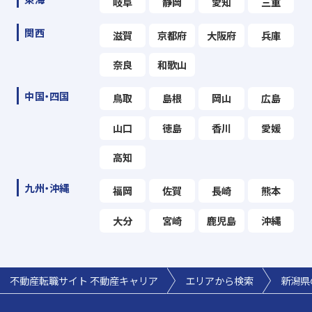
岐阜
静岡
愛知
三重
関西
滋賀
京都府
大阪府
兵庫
奈良
和歌山
中国・四国
鳥取
島根
岡山
広島
山口
徳島
香川
愛媛
高知
九州・沖縄
福岡
佐賀
長崎
熊本
大分
宮崎
鹿児島
沖縄
不動産転職サイト 不動産キャリア
エリアから検索
新潟県