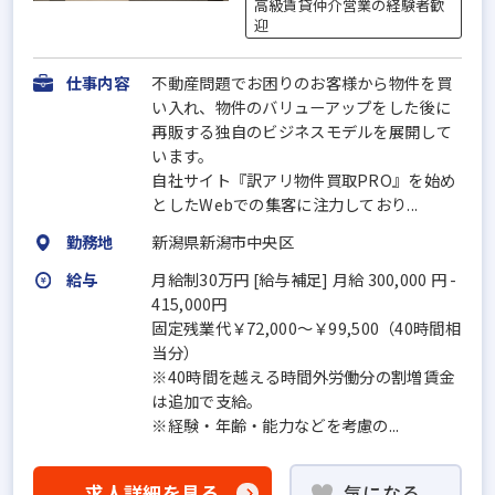
高級賃貸仲介営業の経験者歓
迎
仕事内容
不動産問題でお困りのお客様から物件を買
い入れ、物件のバリューアップをした後に
再販する独自のビジネスモデルを展開して
います。
自社サイト『訳アリ物件買取PRO』を始め
としたWebでの集客に注力しており...
勤務地
新潟県新潟市中央区
給与
月給制30万円 [給与補足] 月給 300,000 円 -
415,000円
固定残業代￥72,000～￥99,500（40時間相
当分）
※40時間を越える時間外労働分の割増賃金
は追加で支給。
※経験・年齢・能力などを考慮の...
求人詳細を見る
気になる