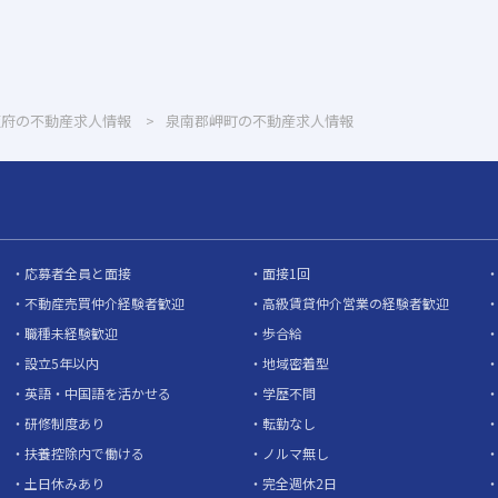
阪府の不動産求人情報
泉南郡岬町の不動産求人情報
応募者全員と面接
面接1回
不動産売買仲介経験者歓迎
高級賃貸仲介営業の経験者歓迎
職種未経験歓迎
歩合給
設立5年以内
地域密着型
英語・中国語を活かせる
学歴不問
研修制度あり
転勤なし
扶養控除内で働ける
ノルマ無し
土日休みあり
完全週休2日