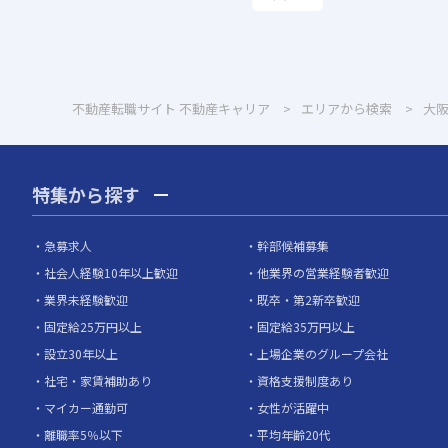
不動産転職サイト 不動産キャリア
エリアから検索
大
特集から探す
急募求人
幹部候補募集
社会人経験10年以上歓迎
他業界の営業経験者歓迎
業界未経験歓迎
既卒・第2新卒歓迎
固定給25万円以上
固定給35万円以上
設立30年以上
上場企業のグループ会社
社宅・家賃補助あり
資格支援制度あり
マイカー通勤可
女性が活躍中
離職率5％以下
平均年齢20代