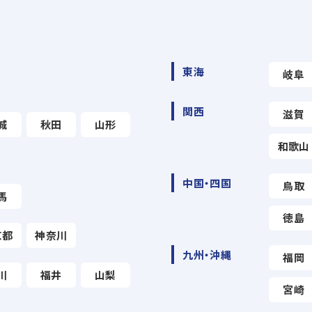
東海
岐阜
関西
滋賀
城
秋田
山形
和歌山
中国・四国
鳥取
馬
徳島
京都
神奈川
九州・沖縄
福岡
川
福井
山梨
宮崎