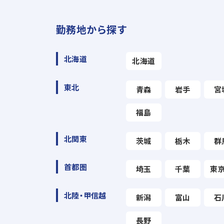
勤務地から探す
北海道
北海道
東北
青森
岩手
宮
福島
北関東
茨城
栃木
群
首都圏
埼玉
千葉
東
北陸・甲信越
新潟
富山
石
長野