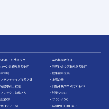
5名以上の積極採用
業界経験者優遇
ローン業務経験者歓迎
賃貸仲介の店長経験者歓迎
年俸制
成果給が充実
フランチャイズ加盟店舗
上場企業
宅建取引士歓迎
自動車免許未取得でもOK
フレックス勤務あり
残業少ない
副業OK
ブランクOK
休日シフト制
年間休日120日以上