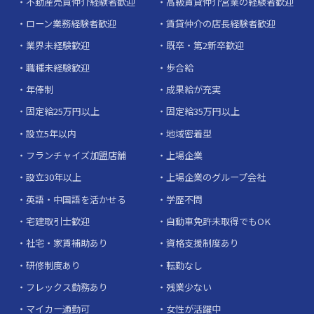
不動産売買仲介経験者歓迎
高級賃貸仲介営業の経験者歓迎
ローン業務経験者歓迎
賃貸仲介の店長経験者歓迎
業界未経験歓迎
既卒・第2新卒歓迎
職種未経験歓迎
歩合給
年俸制
成果給が充実
固定給25万円以上
固定給35万円以上
設立5年以内
地域密着型
フランチャイズ加盟店舗
上場企業
設立30年以上
上場企業のグループ会社
英語・中国語を活かせる
学歴不問
宅建取引士歓迎
自動車免許未取得でもOK
社宅・家賃補助あり
資格支援制度あり
研修制度あり
転勤なし
フレックス勤務あり
残業少ない
マイカー通勤可
女性が活躍中