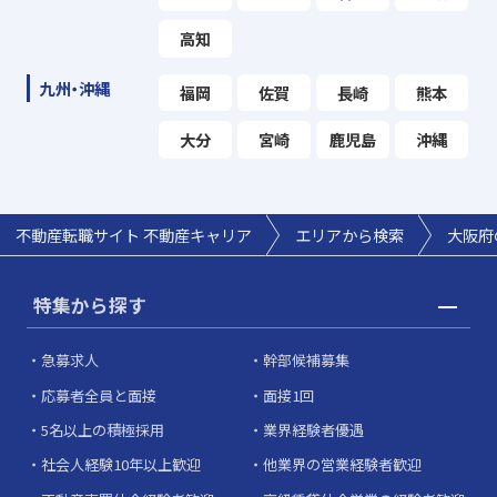
高知
九州・沖縄
福岡
佐賀
長崎
熊本
大分
宮崎
鹿児島
沖縄
不動産転職サイト 不動産キャリア
エリアから検索
大阪府
特集から探す
急募求人
幹部候補募集
応募者全員と面接
面接1回
5名以上の積極採用
業界経験者優遇
社会人経験10年以上歓迎
他業界の営業経験者歓迎