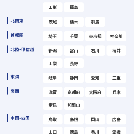
山形
福島
北関東
茨城
栃木
群馬
首都圏
埼玉
千葉
東京都
神奈川
北陸・甲信越
新潟
富山
石川
福井
山梨
長野
東海
岐阜
静岡
愛知
三重
関西
滋賀
京都府
大阪府
兵庫
奈良
和歌山
中国・四国
鳥取
島根
岡山
広島
山口
徳島
香川
愛媛