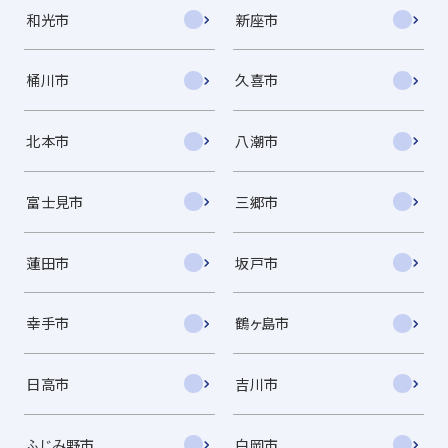
和光市
新座市
桶川市
久喜市
北本市
八潮市
富士見市
三郷市
蓮田市
坂戸市
幸手市
鶴ヶ島市
日高市
吉川市
ふじみ野市
白岡市