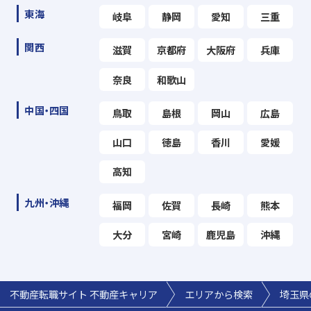
東海
岐阜
静岡
愛知
三重
関西
滋賀
京都府
大阪府
兵庫
奈良
和歌山
中国・四国
鳥取
島根
岡山
広島
山口
徳島
香川
愛媛
高知
九州・沖縄
福岡
佐賀
長崎
熊本
大分
宮崎
鹿児島
沖縄
不動産転職サイト 不動産キャリア
エリアから検索
埼玉県