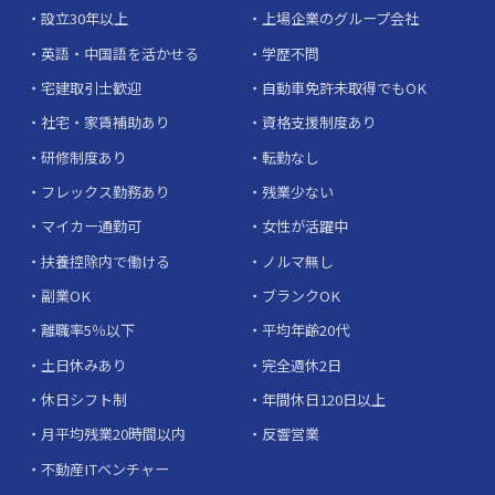
設立30年以上
上場企業のグループ会社
英語・中国語を活かせる
学歴不問
宅建取引士歓迎
自動車免許未取得でもOK
社宅・家賃補助あり
資格支援制度あり
研修制度あり
転勤なし
フレックス勤務あり
残業少ない
マイカー通勤可
女性が活躍中
扶養控除内で働ける
ノルマ無し
副業OK
ブランクOK
離職率5％以下
平均年齢20代
土日休みあり
完全週休2日
休日シフト制
年間休日120日以上
月平均残業20時間以内
反響営業
不動産ITベンチャー