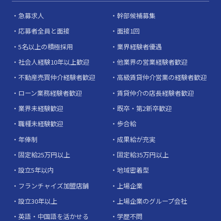
急募求人
幹部候補募集
応募者全員と面接
面接1回
5名以上の積極採用
業界経験者優遇
社会人経験10年以上歓迎
他業界の営業経験者歓迎
不動産売買仲介経験者歓迎
高級賃貸仲介営業の経験者歓迎
ローン業務経験者歓迎
賃貸仲介の店長経験者歓迎
業界未経験歓迎
既卒・第2新卒歓迎
職種未経験歓迎
歩合給
年俸制
成果給が充実
固定給25万円以上
固定給35万円以上
設立5年以内
地域密着型
フランチャイズ加盟店舗
上場企業
設立30年以上
上場企業のグループ会社
英語・中国語を活かせる
学歴不問