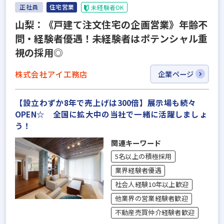
正社員
住宅営業
未経験者OK
山梨：《戸建て注文住宅の企画営業》年齢不
問・経験者優遇！未経験者はポテンシャル重
視の採用◎
株式会社アイ工務店
企業ページ
【設立わずか8年で売上げは300倍】展示場も続々
OPEN☆ 全国に拡大中の当社で一緒に活躍しましょ
う！
関連キーワード
5名以上の積極採用
業界経験者優遇
社会人経験10年以上歓迎
他業界の営業経験者歓迎
不動産売買仲介経験者歓迎