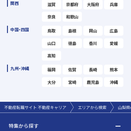
関西
滋賀
京都府
大阪府
兵庫
奈良
和歌山
中国・四国
鳥取
島根
岡山
広島
山口
徳島
香川
愛媛
高知
九州・沖縄
福岡
佐賀
長崎
熊本
大分
宮崎
鹿児島
沖縄
不動産転職サイト 不動産キャリア
エリアから検索
山梨県
特集から探す