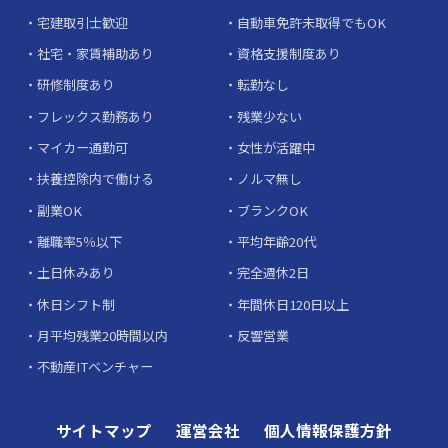
宅建取引士歓迎
自動車免許未取得でもOK
社宅・家賃補助あり
資格支援制度あり
研修制度あり
転勤なし
フレックス勤務あり
残業少ない
マイカー通勤可
女性が活躍中
扶養控除内で働ける
ノルマ無し
副業OK
ブランクOK
離職率5％以下
平均年齢20代
土日休みあり
完全週休2日
休日シフト制
年間休日120日以上
月平均残業20時間以内
反響営業
不動産ITベンチャー
サイトマップ
運営会社
個人情報保護方針