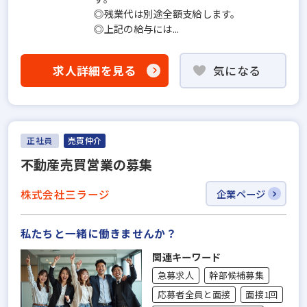
◎残業代は別途全額支給します。
◎上記の給与には...
求人詳細を見る
気になる
正社員
売買仲介
不動産売買営業の募集
株式会社三ラージ
企業ページ
私たちと一緒に働きませんか？
関連キーワード
急募求人
幹部候補募集
応募者全員と面接
面接1回