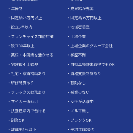
年俸制
成果給が充実
固定給25万円以上
固定給35万円以上
設立5年以内
地域密着型
フランチャイズ加盟店舗
上場企業
設立30年以上
上場企業のグループ会社
英語・中国語を活かせる
学歴不問
宅建取引士歓迎
自動車免許未取得でもOK
社宅・家賃補助あり
資格支援制度あり
研修制度あり
転勤なし
フレックス勤務あり
残業少ない
マイカー通勤可
女性が活躍中
扶養控除内で働ける
ノルマ無し
副業OK
ブランクOK
離職率5％以下
平均年齢20代