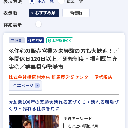
求人一覧
企業一覧
表示方法
表示順
おすすめ順
新着順
詳細表示
正社員
住宅営業
未経験者OK
≪住宅の販売営業≫未経験の方も大歓迎！／
年間休日120日以上／研修制度・福利厚生充
実◎／群馬県伊勢崎市
株式会社横尾材木店 群馬東営業センター 伊勢崎店
企業ページ
★創業100年の実績★誇れる家づくり・誇れる職場づ
くり・誇れる仕事を共に
関連キーワード
5名以上の積極採用