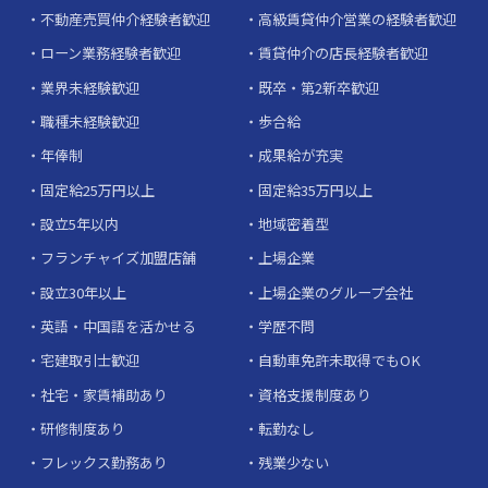
不動産売買仲介経験者歓迎
高級賃貸仲介営業の経験者歓迎
ローン業務経験者歓迎
賃貸仲介の店長経験者歓迎
業界未経験歓迎
既卒・第2新卒歓迎
職種未経験歓迎
歩合給
年俸制
成果給が充実
固定給25万円以上
固定給35万円以上
設立5年以内
地域密着型
フランチャイズ加盟店舗
上場企業
設立30年以上
上場企業のグループ会社
英語・中国語を活かせる
学歴不問
宅建取引士歓迎
自動車免許未取得でもOK
社宅・家賃補助あり
資格支援制度あり
研修制度あり
転勤なし
フレックス勤務あり
残業少ない