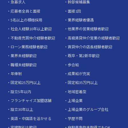
急募求人
幹部候補募集
応募者全員と面接
面接1回
5名以上の積極採用
業界経験者優遇
社会人経験10年以上歓迎
他業界の営業経験者歓迎
不動産売買仲介経験者歓迎
高級賃貸仲介営業の経験者歓迎
ローン業務経験者歓迎
賃貸仲介の店長経験者歓迎
業界未経験歓迎
既卒・第2新卒歓迎
職種未経験歓迎
歩合給
年俸制
成果給が充実
固定給25万円以上
固定給35万円以上
設立5年以内
地域密着型
フランチャイズ加盟店舗
上場企業
設立30年以上
上場企業のグループ会社
英語・中国語を活かせる
学歴不問
宅建取引士歓迎
自動車免許未取得でもOK