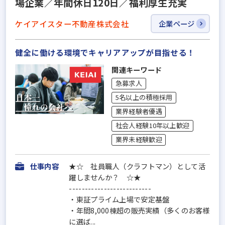
場企業／年間休日120日／福利厚生充実
ケイアイスター不動産株式会社
企業ページ
健全に働ける環境でキャリアアップが目指せる！
関連キーワード
急募求人
5名以上の積極採用
業界経験者優遇
社会人経験10年以上歓迎
業界未経験歓迎
仕事内容
★☆ 社員職人（クラフトマン）として活
躍しませんか？ ☆★
--------------------------
・東証プライム上場で安定基盤
・年間8,000棟超の販売実績（多くのお客様
に選ば...