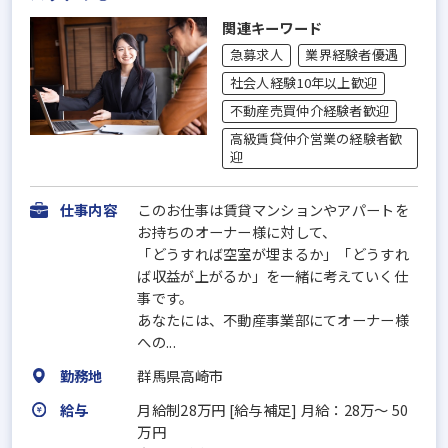
関連キーワード
急募求人
業界経験者優遇
社会人経験10年以上歓迎
不動産売買仲介経験者歓迎
高級賃貸仲介営業の経験者歓
迎
仕事内容
このお仕事は賃貸マンションやアパートを
お持ちのオーナー様に対して、
「どうすれば空室が埋まるか」「どうすれ
ば収益が上がるか」を一緒に考えていく仕
事です。
あなたには、不動産事業部にてオーナー様
への...
勤務地
群馬県高崎市
給与
月給制28万円 [給与補足] 月給：28万～ 50
万円