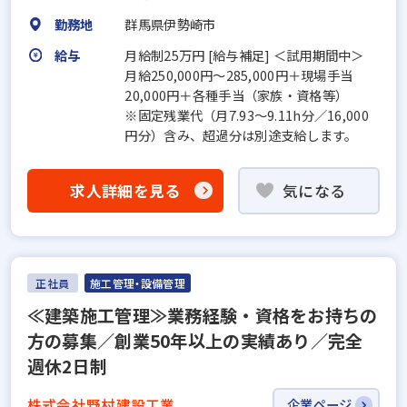
勤務地
群馬県伊勢崎市
給与
月給制25万円 [給与補足] ＜試用期間中＞
月給250,000円～285,000円＋現場手当
20,000円＋各種手当（家族・資格等）
※固定残業代（月7.93～9.11h分／16,000
円分）含み、超過分は別途支給します。
求人詳細を見る
気になる
正社員
施工管理・設備管理
≪建築施工管理≫業務経験・資格をお持ちの
方の募集／創業50年以上の実績あり／完全
週休2日制
株式会社野村建設工業
企業ページ