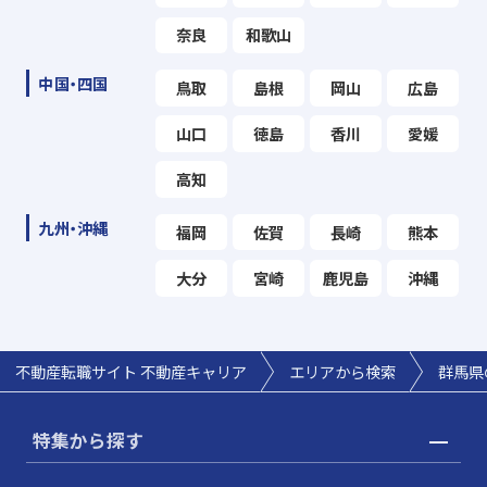
奈良
和歌山
中国・四国
鳥取
島根
岡山
広島
山口
徳島
香川
愛媛
高知
九州・沖縄
福岡
佐賀
長崎
熊本
大分
宮崎
鹿児島
沖縄
不動産転職サイト 不動産キャリア
エリアから検索
群馬県
特集から探す