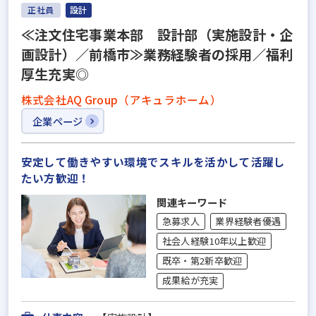
正社員
設計
≪注文住宅事業本部 設計部（実施設計・企
画設計）／前橋市≫業務経験者の採用／福利
厚生充実◎
株式会社AQ Group（アキュラホーム）
企業ページ
安定して働きやすい環境でスキルを活かして活躍し
たい方歓迎！
関連キーワード
急募求人
業界経験者優遇
社会人経験10年以上歓迎
既卒・第2新卒歓迎
成果給が充実