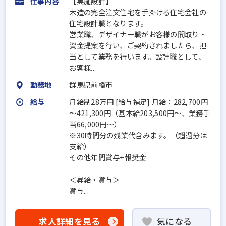
仕事内容
【実施設計】
木造の完全注文住宅を手掛ける住宅会社の
住宅設計職となります。
営業職、デザイナー職がお客様の間取り・
資金提案を行い、ご契約されましたら、担
当として業務を行います。設計職として、
お客様...
勤務地
群馬県前橋市
給与
月給制28万円 [給与補足] 月給：282,700円
～421,300円（基本給203,500円～、業務手
当66,000円～）
※30時間分の残業代含みます。（超過分は
支給）
その他年間賞与+報奨金
＜昇給・賞与＞
賞与...
求人詳細を見る
気になる