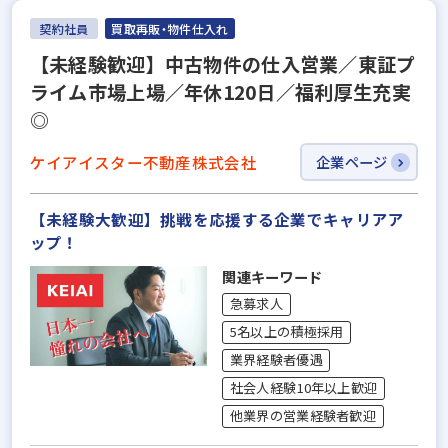
契約社員
買取再販・物件仕入れ
【未経験歓迎】中古物件の仕入営業／東証プ
ライム市場上場／年休120日／福利厚生充実
◎
ケイアイスター不動産株式会社
企業ページ
【未経験大歓迎】挑戦を応援する企業でキャリアア
ップ！
関連キーワード
急募求人
5名以上の積極採用
業界経験者優遇
社会人経験10年以上歓迎
他業界の営業経験者歓迎