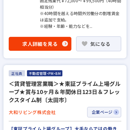
固定残業代￥72,000～￥99,500円（40時間
相当分）
※40時間を越える時間外労働分の割増賃金
は追加で支給。
※経験・年齢・能力などを...
求人詳細を見る
気になる
正社員
不動産管理・PM・BM
＜賃貸管理営業職＞★東証プライム上場グル
ープ★賞与10ヶ月＆年間休日123日＆フレッ
クスタイム制〔太田市〕
大和リビング株式会社
企業ページ
【東証プライム上場グループ】大手ならではの働き