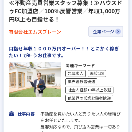
≪不動産売買営業スタッフ募集！≫ハウスド
ゥFC加盟店／100％反響営業／年収1,000万
円以上も目指せる！
有限会社エムズブレーン
企業ページ
目指せ年収１０００万円オーバー！！とにかく稼ぎ
たい！が叶うお仕事です。
関連キーワード
急募求人
面接1回
業界経験者優遇
社会人経験10年以上歓迎
他業界の営業経験者歓迎
仕事内容
不動産を買いたい人と売りたい人の縁結び
をお任せいたします。
反響対応なので、飛び込み営業は一切あり