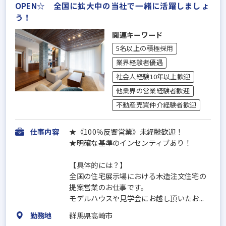
OPEN☆ 全国に拡大中の当社で一緒に活躍しましょ
う！
関連キーワード
5名以上の積極採用
業界経験者優遇
社会人経験10年以上歓迎
他業界の営業経験者歓迎
不動産売買仲介経験者歓迎
仕事内容
★《100％反響営業》未経験歓迎！
★明確な基準のインセンティブあり！
【具体的には？】
全国の住宅展示場における木造注文住宅の
提案営業のお仕事です。
モデルハウスや見学会にお越し頂いたお...
勤務地
群馬県高崎市