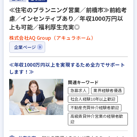
≪住宅のプランニング営業／前橋市≫前給考
慮／インセンティブあり／年収1000万円以
上も可能／福利厚生充実◎
株式会社AQ Group（アキュラホーム）
企業ページ
≪年収1000万円以上を実現するため全力でサポート
します！≫
関連キーワード
急募求人
業界経験者優遇
社会人経験10年以上歓迎
不動産売買仲介経験者歓迎
高級賃貸仲介営業の経験者歓
迎