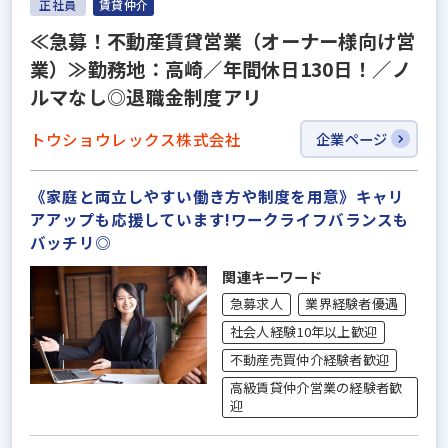
正社員
賃貸仲介
≪急募！不動産賃貸営業（オーナー様向け営
業）≫勤務地：高崎／年間休日130日！／ノ
ルマなし◎退職⾦制度アリ
トウショウレックス株式会社
企業ページ
《家庭と両立しやすい働き方や制度を用意》キャリ
アアップも応援しています!ワークライフバランスも
バッチリ◎
関連キーワード
急募求人
業界経験者優遇
社会人経験10年以上歓迎
不動産売買仲介経験者歓迎
高級賃貸仲介営業の経験者歓
迎