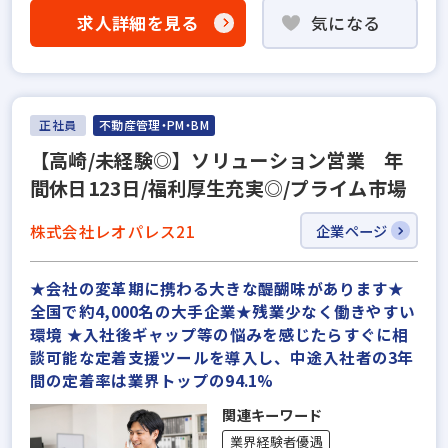
求人詳細を見る
気になる
正社員
不動産管理・PM・BM
【高崎/未経験◎】ソリューション営業 年
間休日123日/福利厚生充実◎/プライム市場
株式会社レオパレス21
企業ページ
★会社の変革期に携わる大きな醍醐味があります★
全国で約4,000名の大手企業★残業少なく働きやすい
環境 ★入社後ギャップ等の悩みを感じたらすぐに相
談可能な定着支援ツールを導入し、中途入社者の3年
間の定着率は業界トップの94.1%
関連キーワード
業界経験者優遇