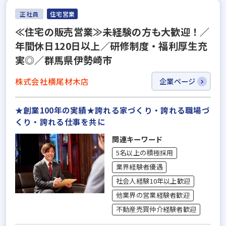
正社員
住宅営業
≪住宅の販売営業≫未経験の方も大歓迎！／
年間休日120日以上／研修制度・福利厚生充
実◎／群馬県伊勢崎市
株式会社横尾材木店
企業ページ
★創業100年の実績★誇れる家づくり・誇れる職場づ
くり・誇れる仕事を共に
関連キーワード
5名以上の積極採用
業界経験者優遇
社会人経験10年以上歓迎
他業界の営業経験者歓迎
不動産売買仲介経験者歓迎