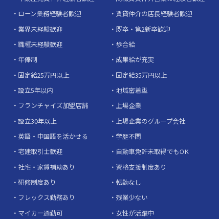
ローン業務経験者歓迎
賃貸仲介の店長経験者歓迎
業界未経験歓迎
既卒・第2新卒歓迎
職種未経験歓迎
歩合給
年俸制
成果給が充実
固定給25万円以上
固定給35万円以上
設立5年以内
地域密着型
フランチャイズ加盟店舗
上場企業
設立30年以上
上場企業のグループ会社
英語・中国語を活かせる
学歴不問
宅建取引士歓迎
自動車免許未取得でもOK
社宅・家賃補助あり
資格支援制度あり
研修制度あり
転勤なし
フレックス勤務あり
残業少ない
マイカー通勤可
女性が活躍中