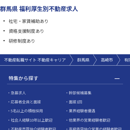
群馬県 福利厚生別不動産求人
社宅・家賃補助あり
資格支援制度あり
研修制度あり
不動産転職サイト 不動産キャリア
群馬県
高崎市
有
特集から探す
急募求人
幹部候補募集
応募者全員と面接
面接1回
5名以上の積極採用
業界経験者優遇
社会人経験10年以上歓迎
他業界の営業経験者歓迎
不動産売買仲介経験者歓迎
高級賃貸仲介営業の経験者歓迎