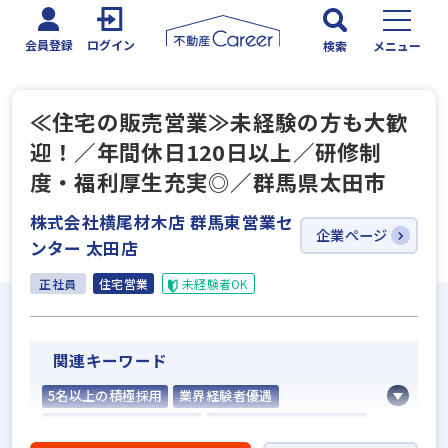
会員登録
ログイン
検索
メニュー
≪住宅の販売営業≫未経験の方も大歓
迎！／年間休日120日以上／研修制
度・福利厚生充実◎／群馬県太田市
株式会社横尾材木店 群馬東営業セ
企業ページ
ンター 太田店
正社員
住宅営業
未経験者OK
関連キーワード
5名以上の積極採用
業界経験者優遇
社会人経験10年以上歓迎
他業界の営業経験者歓迎