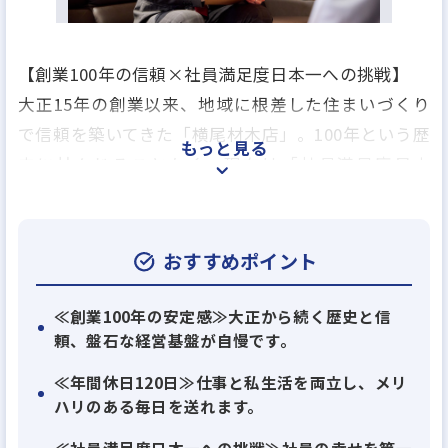
【創業100年の信頼×社員満足度日本一への挑戦】
大正15年の創業以来、地域に根差した住まいづくり
で信頼を築いてきた「横尾材木店」。100年という歴
もっと見る
史に甘んじることなく、現在は「社員満足度日本
一」を掲げ、働きやすさの改革に全力で取り組んで
います。
年間休日120日に加え、充実した各種手当やサポート
おすすめポイント
体制を整備。中途入社の社員も多く、風通しの良い
活気ある社風が自慢です。「仕事も生活も大切にし
≪創業100年の安定感≫大正から続く歴史と信
頼、盤石な経営基盤が自慢です。
たい」「地域に貢献しながらプロとして成長した
い」という意欲を、私たちは全力で後押しします。
≪年間休日120日≫仕事と私生活を両立し、メリ
次の100年を共に創る、新しい仲間を心よりお待ちし
ハリのある毎日を送れます。
ています。
≪社員満足度日本一への挑戦≫社員の幸せを第一