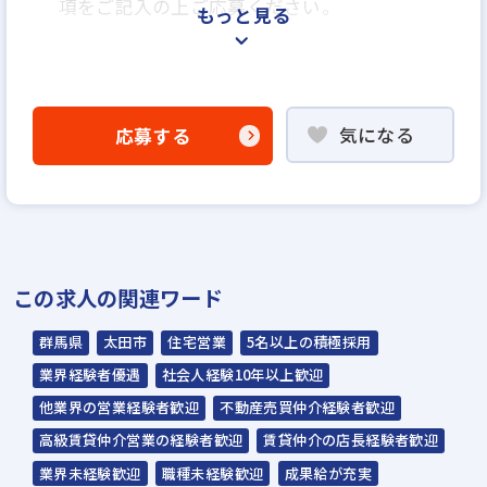
項をご記入の上ご応募ください。
もっと見る
＜選考プロセス＞
「応募する」よりエントリー
気になる
応募する
▼
WEB応募書類による書類選考
▼
面接（1回～数回）※性格診断のみの適性検
査あり
この求人の関連ワード
▼
内定
群馬県
太田市
住宅営業
5名以上の積極採用
業界経験者優遇
社会人経験10年以上歓迎
☆入社時期は相談に応じます。現在、在職中
他業界の営業経験者歓迎
不動産売買仲介経験者歓迎
の方も積極的にご応募ください。
高級賃貸仲介営業の経験者歓迎
賃貸仲介の店長経験者歓迎
☆応募の秘密は厳守いたします。
業界未経験歓迎
職種未経験歓迎
成果給が充実