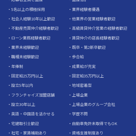
5名以上の積極採用
業界経験者優遇
社会人経験10年以上歓迎
他業界の営業経験者歓迎
不動産売買仲介経験者歓迎
高級賃貸仲介営業の経験者歓迎
ローン業務経験者歓迎
賃貸仲介の店長経験者歓迎
業界未経験歓迎
既卒・第2新卒歓迎
職種未経験歓迎
歩合給
年俸制
成果給が充実
固定給25万円以上
固定給35万円以上
設立5年以内
地域密着型
フランチャイズ加盟店舗
上場企業
設立30年以上
上場企業のグループ会社
英語・中国語を活かせる
学歴不問
宅建取引士歓迎
自動車免許未取得でもOK
社宅・家賃補助あり
資格支援制度あり