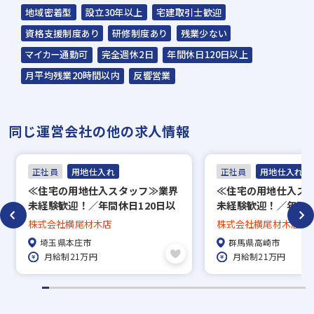
地域密着型
設立30年以上
宅建取引士歓迎
資格支援制度あり
研修制度あり
残業少ない
マイカー通勤可
完全週休2日
年間休日120日以上
月平均残業20時間以内
反響営業
同じ運営会社の他の求人情報
正社員
用地仕入れ
正社員
用地仕入れ
≪住宅の用地仕入スタッフ≫業界
≪住宅の用地仕入ス
未経験歓迎！／年間休日120日以
未経験歓迎！／年間休
上／研修制度・福利厚生充実◎／
上／研修制度・福利
株式会社横尾材木店
株式会社横尾材木店
埼玉県本庄市
群馬県高崎市
埼玉県本庄市
群馬県高崎市
月給制21万円
月給制21万円