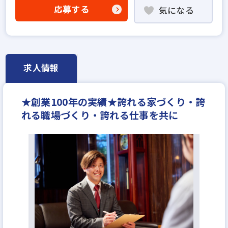
不動産売買仲介経験者歓迎
応募する
気になる
高級賃貸仲介営業の経験者歓迎
賃貸仲介の店長経験者歓迎
業界未経験歓迎
職種未経験歓迎
成果給が充実
地域密着型
設立30年以上
宅建取引士歓迎
資格支援制度あり
求人情報
研修制度あり
残業少ない
マイカー通勤可
完全週休2日
年間休日120日以上
★創業100年の実績★誇れる家づくり・誇
月平均残業20時間以内
反響営業
れる職場づくり・誇れる仕事を共に