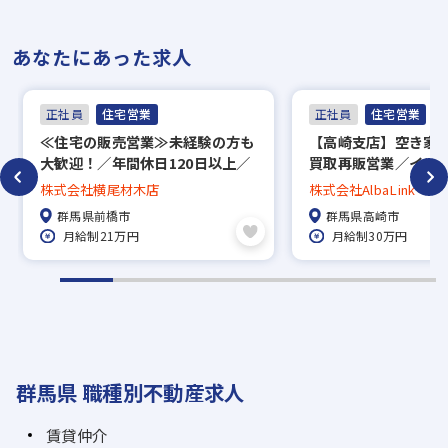
あなたにあった求人
正社員
住宅営業
正社員
住宅営業
≪住宅の販売営業≫未経験の方も
【高崎支店】空き家
大歓迎！／年間休日120日以上／
買取再販営業／イン
研修制度・福利厚生充実◎／群馬
り・年収1,000万円
株式会社横尾材木店
株式会社AlbaLink
県前橋市
る／支店長などへの
群馬県前橋市
群馬県高崎市
アップ可能／IPOを
月給制21万円
月給制30万円
中の不動産ベンチャ
群馬県 職種別不動産求人
賃貸仲介