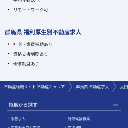
リモートワーク可
群馬県 福利厚生別不動産求人
社宅・家賃補助あり
資格支援制度あり
研修制度あり
不動産転職サイト 不動産キャリア
群馬県 不動産求人
太田
特集から探す
急募求人
幹部候補募集
応募者全員と面接
面接1回