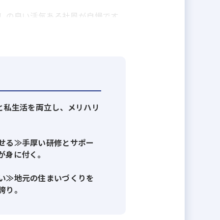
しの良い活気ある社風が自慢です。
私たちは全力で後押しします。次の
事と私生活を両立し、メリハリ
せる≫手厚い研修とサポー
が身に付く。
い≫地元の住まいづくりを
誇り。