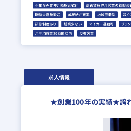
不動産売買仲介経験者歓迎
高級賃貸仲介営業の経験者
職種未経験歓迎
成果給が充実
地域密着型
設立
研修制度あり
残業少ない
マイカー通勤可
ブラン
月平均残業20時間以内
反響営業
求人情報
★創業100年の実績★