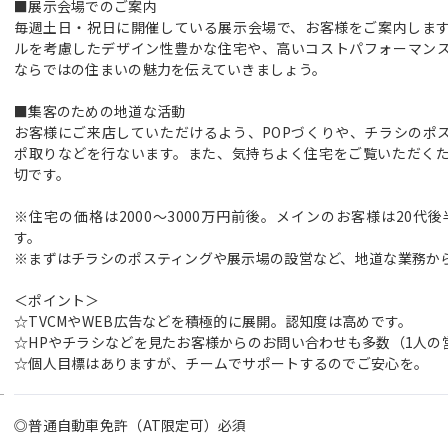
■展示会場でのご案内
毎週土日・祝日に開催している展示会場で、お客様をご案内しま
ルを考慮したデザイン性豊かな住宅や、高いコストパフォーマン
ならではの住まいの魅力を伝えていきましょう。
■集客のための地道な活動
お客様にご来店していただけるよう、POPづくりや、チラシのポ
ポ取りなどを行ないます。また、気持ちよく住宅をご覧いただく
切です。
※住宅の価格は2000～3000万円前後。メインのお客様は20代
す。
※まずはチラシのポスティングや展示場の設営など、地道な業務か
＜ポイント＞
☆TVCMやWEB広告などを積極的に展開。認知度は高めです。
☆HPやチラシなどを見たお客様からのお問い合わせも多数（1人の
☆個人目標はありますが、チームでサポートするのでご安心を。
◎普通自動車免許（AT限定可）必須