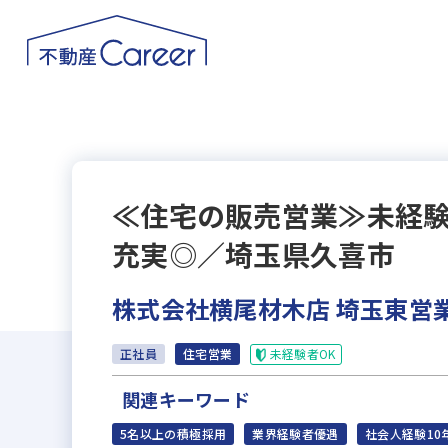
≪住宅の販売営業≫未経験
充実◎／埼玉県久喜市
株式会社横尾材木店 埼玉東営
未経験者OK
正社員
住宅営業
関連キーワード
5名以上の積極採用
業界経験者優遇
社会人経験10