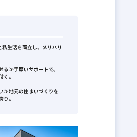
事と私生活を両立し、メリハリ
せる≫手厚いサポートで、
付く。
い≫地元の住まいづくりを
誇り。