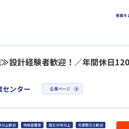
掲載を
≫設計経験者歓迎！／年間休日12
業センター
企業ページ
年以上歓迎
地域密着型
設立30年以上
宅建取引士歓迎