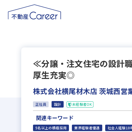
≪分譲・注文住宅の設計職
厚生充実◎
株式会社横尾材木店 茨城西営
未経験者OK
正社員
設計
関連キーワード
5名以上の積極採用
業界経験者優遇
社会人経験10