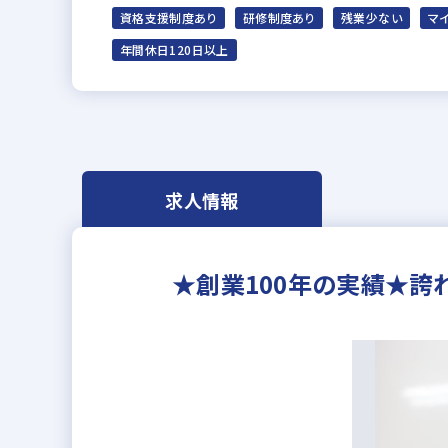
資格支援制度あり
研修制度あり
残業少ない
マ
年間休日120日以上
求人情報
★創業100年の実績★