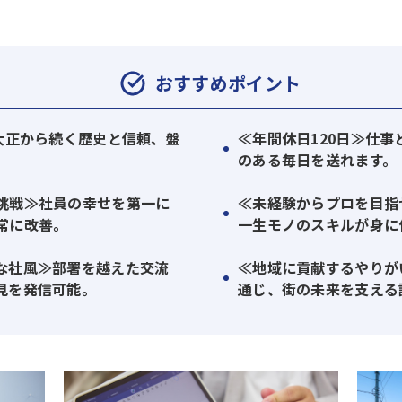
心よりお待ちしています。
おすすめポイント
≫大正から続く歴史と信頼、盤
≪年間休日120日≫仕
。
のある毎日を送れます。
挑戦≫社員の幸せを第一に
≪未経験からプロを目指
常に改善。
一生モノのスキルが身に
な社風≫部署を越えた交流
≪地域に貢献するやりが
見を発信可能。
通じ、街の未来を支える