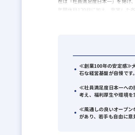
在は「社員満足度日本一」を掲げ
年間休日120日に加え、充実した
「仕事も生活も大切にしたい」「
100年を共に創る、新しい仲間を
≪創業100年の安定感
石な経営基盤が自慢です
≪社員満足度日本一への
考え、福利厚生や環境を
≪風通しの良いオープン
があり、若手も自由に意