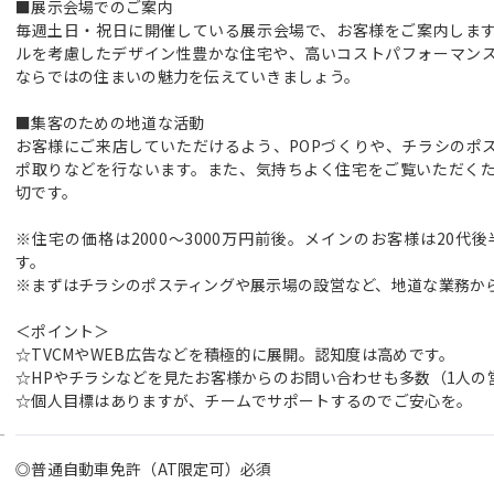
■展示会場でのご案内
毎週土日・祝日に開催している展示会場で、お客様をご案内しま
ルを考慮したデザイン性豊かな住宅や、高いコストパフォーマン
ならではの住まいの魅力を伝えていきましょう。
■集客のための地道な活動
お客様にご来店していただけるよう、POPづくりや、チラシのポ
ポ取りなどを行ないます。また、気持ちよく住宅をご覧いただく
切です。
※住宅の価格は2000～3000万円前後。メインのお客様は20代
す。
※まずはチラシのポスティングや展示場の設営など、地道な業務か
＜ポイント＞
☆TVCMやWEB広告などを積極的に展開。認知度は高めです。
☆HPやチラシなどを見たお客様からのお問い合わせも多数（1人の
☆個人目標はありますが、チームでサポートするのでご安心を。
◎普通自動車免許（AT限定可）必須