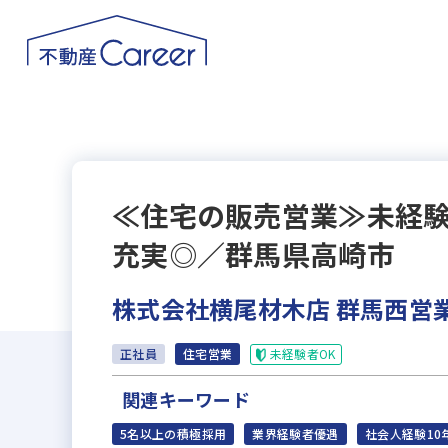
≪住宅の販売営業≫未経験
充実◎／群馬県高崎市
株式会社横尾材木店 群馬西営
未経験者OK
正社員
住宅営業
関連キーワード
5名以上の積極採用
業界経験者優遇
社会人経験10