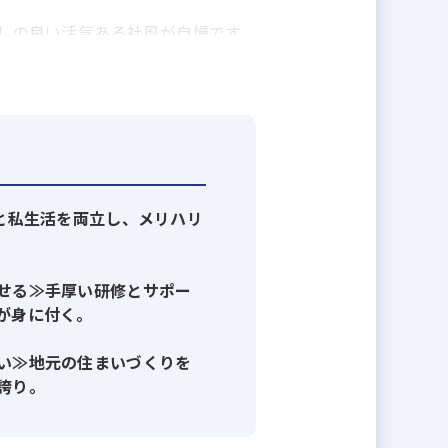
しの良い活気ある社風が自慢です。
私たちは全力で後押しします。次の
事と私生活を両立し、メリハリ
せる≫手厚い研修とサポー
が身に付く。
い≫地元の住まいづくりを
誇り。