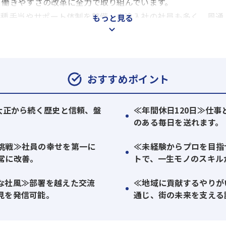
、働きやすさの改革に全力で取り組んでいます。
各種手当やサポート体制を整備。中途入社の社員も多く、風通
もっと見る
地域に貢献しながらプロとして成長したい」という意欲を、
心よりお待ちしています。
おすすめポイント
≫大正から続く歴史と信頼、盤
≪年間休日120日≫仕
。
のある毎日を送れます。
挑戦≫社員の幸せを第一に
≪未経験からプロを目指
常に改善。
トで、一生モノのスキル
な社風≫部署を越えた交流
≪地域に貢献するやりが
見を発信可能。
通じ、街の未来を支える