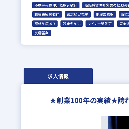
不動産売買仲介経験者歓迎
高級賃貸仲介営業の経験者
職種未経験歓迎
成果給が充実
地域密着型
設立
研修制度あり
残業少ない
マイカー通勤可
完全
反響営業
求人情報
★創業100年の実績★