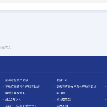
不動産求人
応募者全員と面接
面接1回
不動産売買仲介経験者歓迎
高級賃貸仲介営業の経験者歓迎
職種未経験歓迎
歩合給
設立5年以内
地域密着型
英語・中国語を活かせる
学歴不問