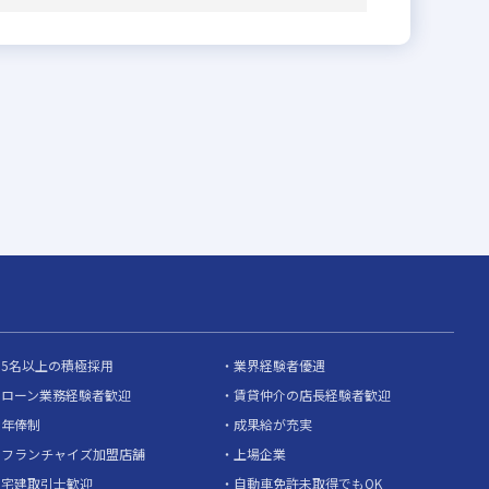
5名以上の積極採用
業界経験者優遇
ローン業務経験者歓迎
賃貸仲介の店長経験者歓迎
年俸制
成果給が充実
フランチャイズ加盟店舗
上場企業
宅建取引士歓迎
自動車免許未取得でもOK