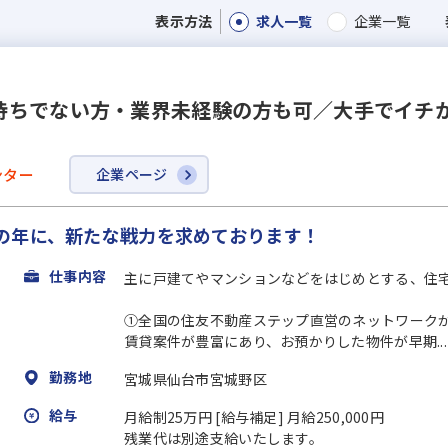
求人一覧
企業一覧
表示方法
持ちでない⽅・業界未経験の⽅も可／⼤⼿でイチ
ンター
企業ページ
の年に、新たな戦力を求めております！
仕事内容
主に⼾建てやマンションなどをはじめとする、住
①全国の住友不動産ステップ直営のネットワーク
賃貸案件が豊富にあり、お預かりした物件が早期...
勤務地
宮城県仙台市宮城野区
給与
月給制25万円 [給与補足] ⽉給250,000円
残業代は別途支給いたします。