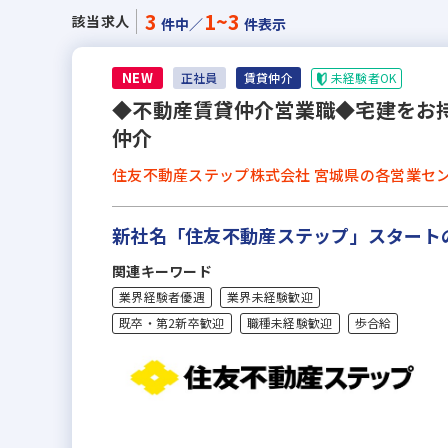
3
1~3
該当求人
件中／
件表示
NEW
未経験者OK
正社員
賃貸仲介
◆不動産賃貸仲介営業職◆宅建をお
仲介
住友不動産ステップ株式会社 宮城県の各営業セ
新社名「住友不動産ステップ」スタート
関連キーワード
業界経験者優遇
業界未経験歓迎
既卒・第2新卒歓迎
職種未経験歓迎
歩合給