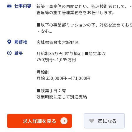
仕事内容
新築工事案件の再開に伴い、監理技術者として、
管理等の施工管理業務ををお任せします。
■以下の事業部ミッションの下、対応を進めてお
・安心...
勤務地
宮城県仙台市宮城野区
給与
月給制35万円 [給与補足] ■想定年収
750万円～1,095万円
月給制
月給 350,000円～471,000円
■残業手当：有
残業時間に応じて別途支給
求人詳細を見る
気になる