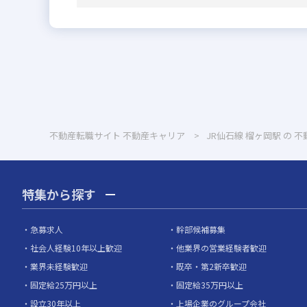
不動産転職サイト 不動産キャリア
JR仙石線 榴ヶ岡駅 の 
特集から探す
急募求人
幹部候補募集
社会人経験10年以上歓迎
他業界の営業経験者歓迎
業界未経験歓迎
既卒・第2新卒歓迎
固定給25万円以上
固定給35万円以上
設立30年以上
上場企業のグループ会社