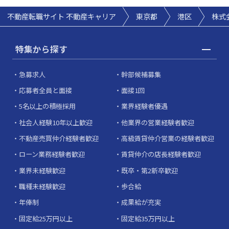
不動産転職サイト 不動産キャリア
東京都
港区
株式会
特集から探す
急募求人
幹部候補募集
応募者全員と面接
面接1回
5名以上の積極採用
業界経験者優遇
社会人経験10年以上歓迎
他業界の営業経験者歓迎
不動産売買仲介経験者歓迎
高級賃貸仲介営業の経験者歓迎
ローン業務経験者歓迎
賃貸仲介の店長経験者歓迎
業界未経験歓迎
既卒・第2新卒歓迎
職種未経験歓迎
歩合給
年俸制
成果給が充実
固定給25万円以上
固定給35万円以上