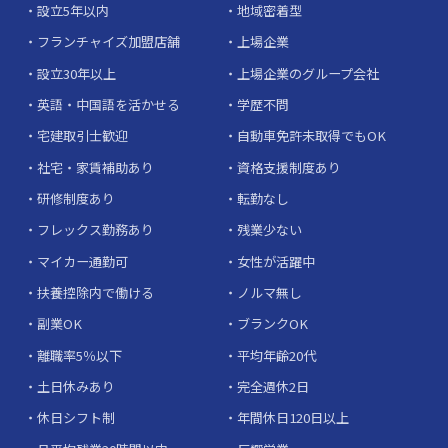
設立5年以内
地域密着型
フランチャイズ加盟店舗
上場企業
設立30年以上
上場企業のグループ会社
英語・中国語を活かせる
学歴不問
宅建取引士歓迎
自動車免許未取得でもOK
社宅・家賃補助あり
資格支援制度あり
研修制度あり
転勤なし
フレックス勤務あり
残業少ない
マイカー通勤可
女性が活躍中
扶養控除内で働ける
ノルマ無し
副業OK
ブランクOK
離職率5％以下
平均年齢20代
土日休みあり
完全週休2日
休日シフト制
年間休日120日以上