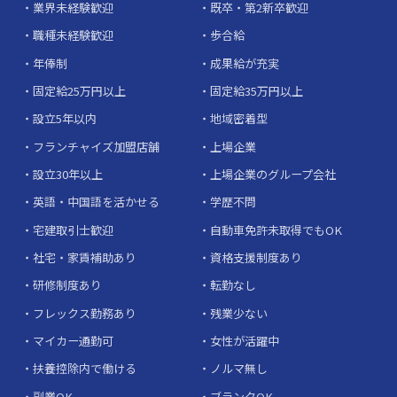
業界未経験歓迎
既卒・第2新卒歓迎
職種未経験歓迎
歩合給
年俸制
成果給が充実
固定給25万円以上
固定給35万円以上
設立5年以内
地域密着型
フランチャイズ加盟店舗
上場企業
設立30年以上
上場企業のグループ会社
英語・中国語を活かせる
学歴不問
宅建取引士歓迎
自動車免許未取得でもOK
社宅・家賃補助あり
資格支援制度あり
研修制度あり
転勤なし
フレックス勤務あり
残業少ない
マイカー通勤可
女性が活躍中
扶養控除内で働ける
ノルマ無し
副業OK
ブランクOK