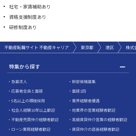
社宅・家賃補助あり
資格支援制度あり
研修制度あり
不動産転職サイト 不動産キャリア
東京都
港区
株式会
特集から探す
急募求人
幹部候補募集
応募者全員と面接
面接1回
5名以上の積極採用
業界経験者優遇
社会人経験10年以上歓迎
他業界の営業経験者歓迎
不動産売買仲介経験者歓迎
高級賃貸仲介営業の経験者歓迎
ローン業務経験者歓迎
賃貸仲介の店長経験者歓迎