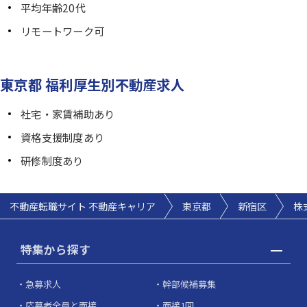
平均年齢20代
リモートワーク可
東京都 福利厚生別不動産求人
社宅・家賃補助あり
資格支援制度あり
研修制度あり
不動産転職サイト 不動産キャリア
東京都
新宿区
株
特集から探す
急募求人
幹部候補募集
応募者全員と面接
面接1回