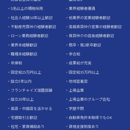
5名以上の積極採用
業界経験者優遇
社会人経験10年以上歓迎
他業界の営業経験者歓迎
不動産売買仲介経験者歓迎
高級賃貸仲介営業の経験者歓迎
ローン業務経験者歓迎
賃貸仲介の店長経験者歓迎
業界未経験歓迎
既卒・第2新卒歓迎
職種未経験歓迎
歩合給
年俸制
成果給が充実
固定給25万円以上
固定給35万円以上
設立5年以内
地域密着型
フランチャイズ加盟店舗
上場企業
設立30年以上
上場企業のグループ会社
英語・中国語を活かせる
学歴不問
宅建取引士歓迎
自動車免許未取得でもOK
社宅・家賃補助あり
資格支援制度あり