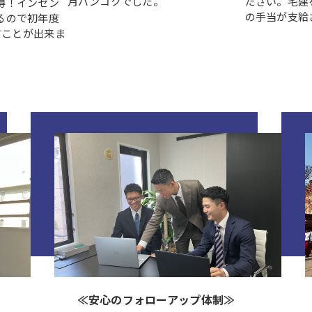
月バンコクでした。
ださい。宅建
得！インセン
の手当が支給
るので初年度
指すことが出来ま
≪安心のフォローアップ体制≫