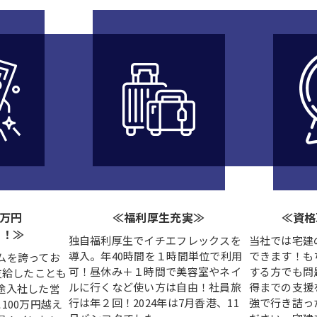
0万円
≪福利厚生充実≫
≪資格
す！≫
独自福利厚生でイチエフレックスを
当社では宅建
導入。年40時間を１時間単位で利用
できます！も
ムを誇ってお
可！昼休み＋１時間で美容室やネイ
する方でも問
支給したことも
ルに行くなど使い方は自由！社員旅
得までの支援
途入社した営
行は年２回！2024年は7月香港、11
強で行き詰っ
100万円越え