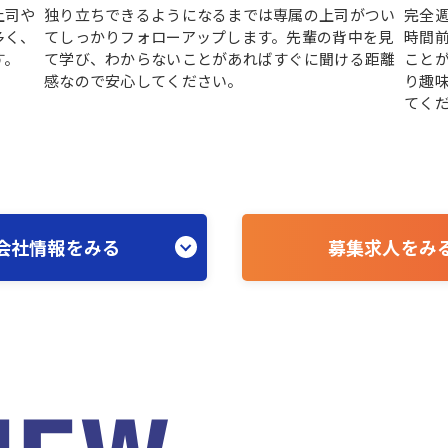
上司や
独り立ちできるようになるまでは専属の上司がつい
完全週
多く、
てしっかりフォローアップします。先輩の背中を見
時間
す。
て学び、わからないことがあればすぐに聞ける距離
こと
感なので安心してください。
り趣
てく
会社情報をみる
募集求人をみ