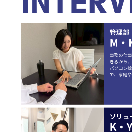
管理部
M・
事務の仕事
きるから
パソコン
で、家庭
ソリュ
K・