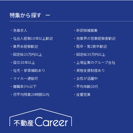
特集から探す
急募求人
幹部候補募集
社会人経験10年以上歓迎
他業界の営業経験者歓迎
業界未経験歓迎
既卒・第2新卒歓迎
固定給25万円以上
固定給35万円以上
設立30年以上
上場企業のグループ会社
社宅・家賃補助あり
資格支援制度あり
マイカー通勤可
女性が活躍中
離職率5％以下
平均年齢20代
月平均残業20時間以内
反響営業