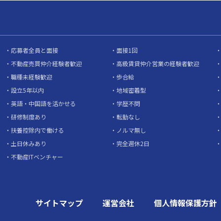
応募者全員と面接
面接1回
不動産売買仲介経験者歓迎
高級賃貸仲介営業の経験者歓迎
職種未経験歓迎
歩合給
設立5年以内
地域密着型
英語・中国語を活かせる
学歴不問
研修制度あり
転勤なし
扶養控除内で働ける
ノルマ無し
土日休みあり
完全週休2日
不動産ITベンチャー
サイトマップ
運営会社
個人情報保護方針