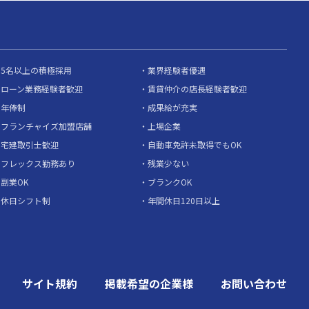
5名以上の積極採用
業界経験者優遇
ローン業務経験者歓迎
賃貸仲介の店長経験者歓迎
年俸制
成果給が充実
フランチャイズ加盟店舗
上場企業
宅建取引士歓迎
自動車免許未取得でもOK
フレックス勤務あり
残業少ない
副業OK
ブランクOK
休日シフト制
年間休日120日以上
サイト規約
掲載希望の企業様
お問い合わせ