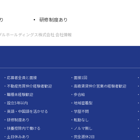
り
研修制度あり
グルホールディングス株式会社 会社情報
応募者全員と面接
面接1回
不動産売買仲介経験者歓迎
高級賃貸仲介営業の経験者歓迎
職種未経験歓迎
歩合給
設立5年以内
地域密着型
英語・中国語を活かせる
学歴不問
研修制度あり
転勤なし
扶養控除内で働ける
ノルマ無し
土日休みあり
完全週休2日