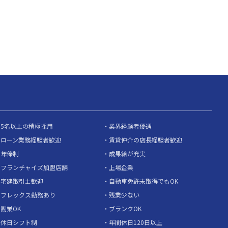
5名以上の積極採用
業界経験者優遇
ローン業務経験者歓迎
賃貸仲介の店長経験者歓迎
年俸制
成果給が充実
フランチャイズ加盟店舗
上場企業
宅建取引士歓迎
自動車免許未取得でもOK
フレックス勤務あり
残業少ない
副業OK
ブランクOK
休日シフト制
年間休日120日以上