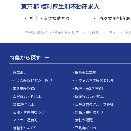
東京都 福利厚生別不動産求人
社宅・家賃補助あり
資格支援制度あ
不動産転職サイト 不動産キャリア
東京都
港区
ト
特集から探す
急募求人
幹部候補募集
社会人経験10年以上歓迎
他業界の営業経験者歓迎
業界未経験歓迎
既卒・第2新卒歓迎
固定給25万円以上
固定給35万円以上
設立30年以上
上場企業のグループ会社
社宅・家賃補助あり
資格支援制度あり
マイカー通勤可
女性が活躍中
離職率5％以下
平均年齢20代