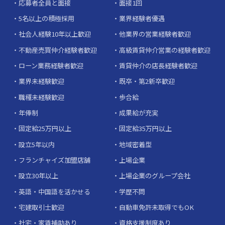
応募者全員と面接
面接1回
5名以上の積極採用
業界経験者優遇
社会人経験10年以上歓迎
他業界の営業経験者歓迎
不動産売買仲介経験者歓迎
高級賃貸仲介営業の経験者歓迎
ローン業務経験者歓迎
賃貸仲介の店長経験者歓迎
業界未経験歓迎
既卒・第2新卒歓迎
職種未経験歓迎
歩合給
年俸制
成果給が充実
固定給25万円以上
固定給35万円以上
設立5年以内
地域密着型
フランチャイズ加盟店舗
上場企業
設立30年以上
上場企業のグループ会社
英語・中国語を活かせる
学歴不問
宅建取引士歓迎
自動車免許未取得でもOK
社宅・家賃補助あり
資格支援制度あり