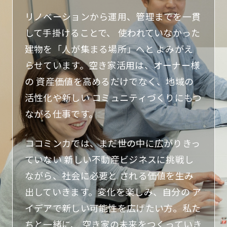
リノベーションから運用、管理までを一貫
して手掛けることで、
使われていなかった
建物を「人が集まる場所」へと
よみがえ
らせています。空き家活用は、オーナー様
の
資産価値を高めるだけでなく、地域の
活性化や新しい
コミュニティづくりにもつ
ながる仕事です。
ココミンカでは、まだ世の中に広がりきっ
ていない
新しい不動産ビジネスに挑戦し
ながら、社会に必要と
される価値を生み
出していきます。変化を楽しみ、自分の
ア
イデアで新しい可能性を広げたい方。私た
ちと一緒に、
空き家の未来をつくっていき