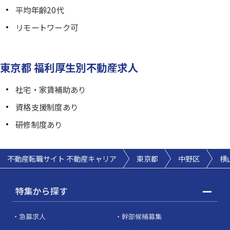
平均年齢20代
リモートワーク可
東京都 福利厚生別不動産求人
社宅・家賃補助あり
資格支援制度あり
研修制度あり
不動産転職サイト 不動産キャリア
東京都
中野区
横
特集から探す
急募求人
幹部候補募集