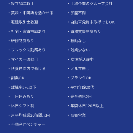
設立30年以上
上場企業のグループ会社
英語・中国語を活かせる
学歴不問
宅建取引士歓迎
自動車免許未取得でもOK
社宅・家賃補助あり
資格支援制度あり
研修制度あり
転勤なし
フレックス勤務あり
残業少ない
マイカー通勤可
女性が活躍中
扶養控除内で働ける
ノルマ無し
副業OK
ブランクOK
離職率5％以下
平均年齢20代
土日休みあり
完全週休2日
休日シフト制
年間休日120日以上
月平均残業20時間以内
反響営業
不動産ITベンチャー