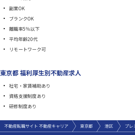
副業OK
ブランクOK
離職率5％以下
平均年齢20代
リモートワーク可
東京都 福利厚生別不動産求人
社宅・家賃補助あり
資格支援制度あり
研修制度あり
不動産転職サイト 不動産キャリア
東京都
港区
プレ