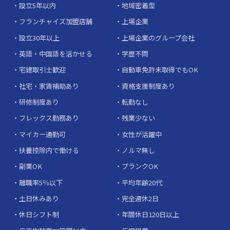
設立5年以内
地域密着型
フランチャイズ加盟店舗
上場企業
設立30年以上
上場企業のグループ会社
英語・中国語を活かせる
学歴不問
宅建取引士歓迎
自動車免許未取得でもOK
社宅・家賃補助あり
資格支援制度あり
研修制度あり
転勤なし
フレックス勤務あり
残業少ない
マイカー通勤可
女性が活躍中
扶養控除内で働ける
ノルマ無し
副業OK
ブランクOK
離職率5％以下
平均年齢20代
土日休みあり
完全週休2日
休日シフト制
年間休日120日以上