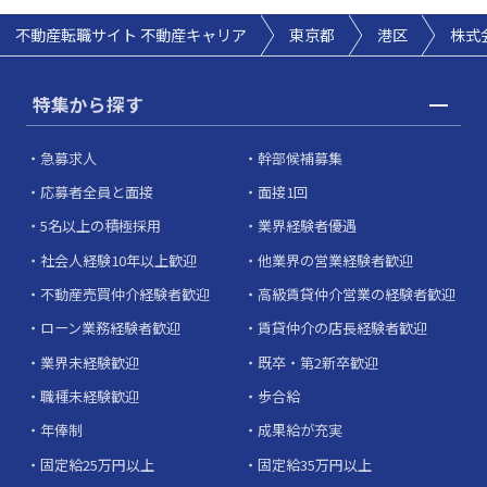
不動産転職サイト 不動産キャリア
東京都
港区
株式
特集から探す
急募求人
幹部候補募集
応募者全員と面接
面接1回
5名以上の積極採用
業界経験者優遇
社会人経験10年以上歓迎
他業界の営業経験者歓迎
不動産売買仲介経験者歓迎
高級賃貸仲介営業の経験者歓迎
ローン業務経験者歓迎
賃貸仲介の店長経験者歓迎
業界未経験歓迎
既卒・第2新卒歓迎
職種未経験歓迎
歩合給
年俸制
成果給が充実
固定給25万円以上
固定給35万円以上