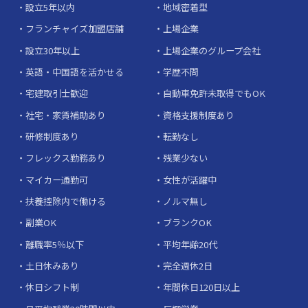
設立5年以内
地域密着型
フランチャイズ加盟店舗
上場企業
設立30年以上
上場企業のグループ会社
英語・中国語を活かせる
学歴不問
宅建取引士歓迎
自動車免許未取得でもOK
社宅・家賃補助あり
資格支援制度あり
研修制度あり
転勤なし
フレックス勤務あり
残業少ない
マイカー通勤可
女性が活躍中
扶養控除内で働ける
ノルマ無し
副業OK
ブランクOK
離職率5％以下
平均年齢20代
土日休みあり
完全週休2日
休日シフト制
年間休日120日以上