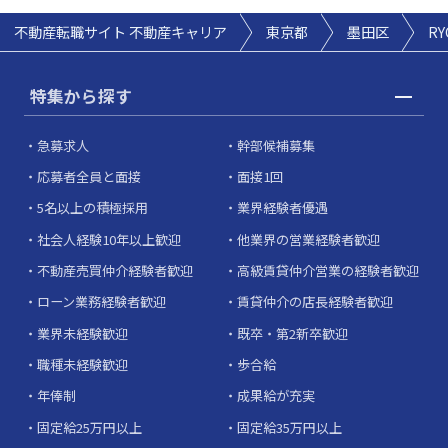
不動産転職サイト 不動産キャリア
東京都
墨田区
R
特集から探す
急募求人
幹部候補募集
応募者全員と面接
面接1回
5名以上の積極採用
業界経験者優遇
社会人経験10年以上歓迎
他業界の営業経験者歓迎
不動産売買仲介経験者歓迎
高級賃貸仲介営業の経験者歓迎
ローン業務経験者歓迎
賃貸仲介の店長経験者歓迎
業界未経験歓迎
既卒・第2新卒歓迎
職種未経験歓迎
歩合給
年俸制
成果給が充実
固定給25万円以上
固定給35万円以上