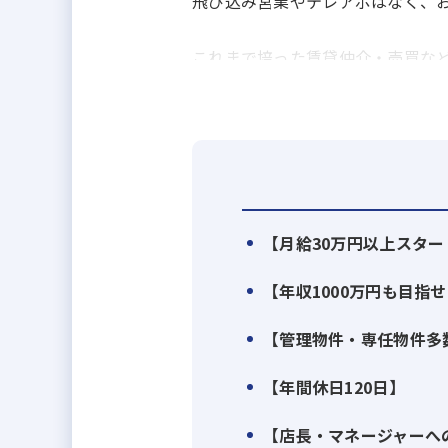
飛び込み営業やテレアポはなく、
これまで培った賃貸仲介・売買な
給与は月給30万円以上を保証。
さらに成果は歩合（インセンティブ
「もっと収入を上げたい」
「頑張りに見合う評価を受けたい
【月給30万円以上スタ
「反響営業で効率よく成果を出し
【年収1000万円も目指
そんな経験者の方を歓迎します。
【管理物件・専任物件多
＼経験者に選ばれる理由／
【年間休日120日】
■POINT1｜経験を給与で評価
【店長・マネージャーへ