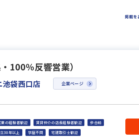
掲載を
・100％反響営業）
ニ池袋西口店
企業ページ
営業の経験者歓迎
賃貸仲介の店長経験者歓迎
歩合給
立30年以上
学歴不問
宅建取引士歓迎