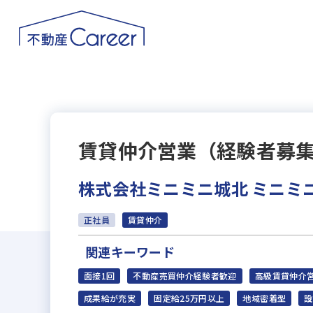
賃貸仲介営業（経験者募集
株式会社ミニミニ城北 ミニミ
正社員
賃貸仲介
関連キーワード
面接1回
不動産売買仲介経験者歓迎
高級賃貸仲介
成果給が充実
固定給25万円以上
地域密着型
設