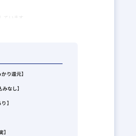
。
しています。
っかり還元】
込みなし】
あり】
実】