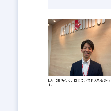
・月給30万円以上スタート
・経験・能力を最大限考慮
・成果は歩合年2回でしっかり還元
■POINT2｜100％反響営業
・飛び込み営業なし
・テレアポなし
・集客は専門部署が担当するため
■POINT3｜成約しやすい環境
・Google口コミ★4.5以上
・地域密着のブランド力
社歴に関係なく、自分の力で収入を掴める
・豊富な管理物件・専任物件が多
す。
■POINT4｜働きやすさも充実
・年間休日120日