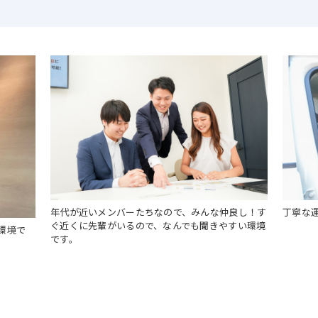
営業活動に専念できます
年代が近いメンバーたちなので、みんな仲良し！す
丁寧な
ぐ近くに先輩がいるので、なんでも聞きやすい環境
環境で
数
です。