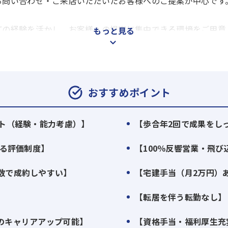
お問い合わせ・ご来店いただいたお客様へのご提案が中心です
どの経験を活かし、お客様への提案に集中できる環境をご用意
もっと見る
）年2回でしっかり還元します。
おすすめポイント
」
ート（経験・能力考慮）】
【歩合年2回で成果をし
たい」
せる評価制度】
【100％反響営業・飛び
数で成約しやすい】
【宅建手当（月2万円）
【転居を伴う転勤なし】
のキャリアアップ可能】
【資格手当・福利厚生充