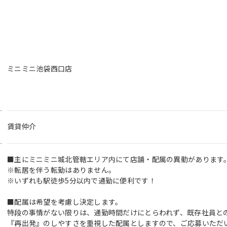
ミニミニ池袋西口店
賃貸仲介
■主にミニミニ城北管轄エリア内にて店舗・配属の異動があります
※転居を伴う転勤はありません。
※いずれも駅徒歩5分以内で通勤に便利です！
■配属は希望を考慮し決定します。
特段の事情がない限りは、通勤時間だけにとらわれず、既存社員と
『再出発』のしやすさを重視した配属としますので、ご応募いただ