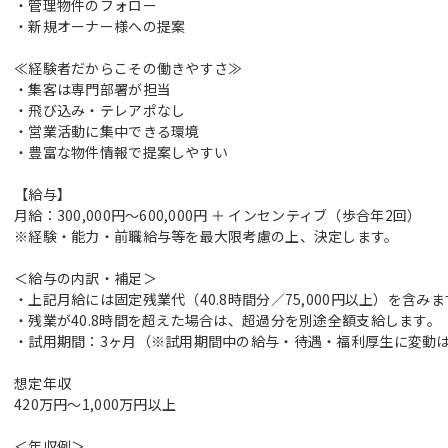
・管理物件のフォロー
・新規オーナー様への提案
≪経験者だからこその働きやすさ≫
・集客は専門部署が担当
・飛び込み・テレアポなし
・営業活動に集中できる環境
・豊富な物件情報で提案しやすい
【給与】
月給：300,000円〜600,000円 ＋ インセンティブ（歩合年2回）
※経験・能力・前職給与等を最大限考慮の上、決定します。
＜給与の内訳・補足＞
・上記月給には固定残業代（40.8時間分／75,000円以上）を含みま
・残業が40.8時間を超えた場合は、超過分を別途全額支給します。
・試用期間：3ヶ月（※試用期間中の給与・待遇・福利厚生に変動
想定年収
420万円～1,000万円以上
＜年収例＞