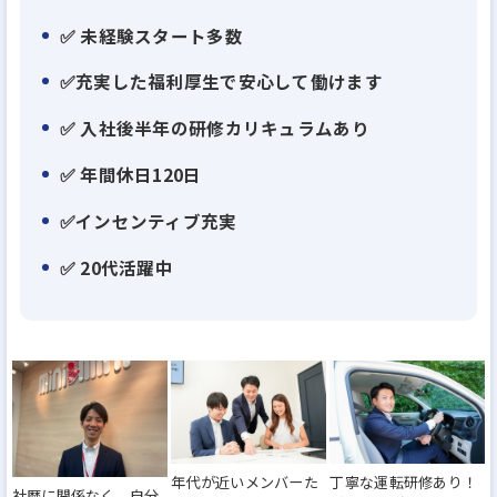
✨POINT 1｜頑張った分だけちゃんと評価！
✅ 未経験スタート多数
・明確なカリキュラム＆評価制度で、誰でも公平に
ステップアップ可能
✅充実した福利厚生で安心して働けます
・入社1年で主任になった先輩も！キャリアのチャン
✅ 入社後半年の研修カリキュラムあり
スがいっぱい
✅ 年間休日120日
✨POINT 2｜接客に集中できる環境
✅インセンティブ充実
・集客は専門チームにお任せ♪営業はお客様対応に
✅ 20代活躍中
専念できます
・「話すのが好き」「人と関わるのが好き」なら毎
日楽しく働けます
✨POINT 3｜信頼があるから提案しやすい
・Google口コミ★4.5以上の高評価
・地域密着＆豊富な物件数で自信を持っておすすめ
年代が近いメンバーた
丁寧な運転研修あり！
社歴に関係なく、自分