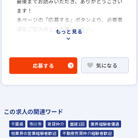
最後までお読みいただき、ありがとうござい
ます！
本ページの「応募する」ボタンより、必要事
項をご記入の上ご応募ください。
もっと見る
＜選考プロセス＞
「応募する」よりエントリー
気になる
応募する
▼
WEB応募書類による書類選考
▼
面接（1回～数回）
▼
この求人の関連ワード
内定
千葉県
市川市
賃貸仲介
面接1回
業界経験者優遇
☆入社時期は相談に応じます。現在、在職中
他業界の営業経験者歓迎
不動産売買仲介経験者歓迎