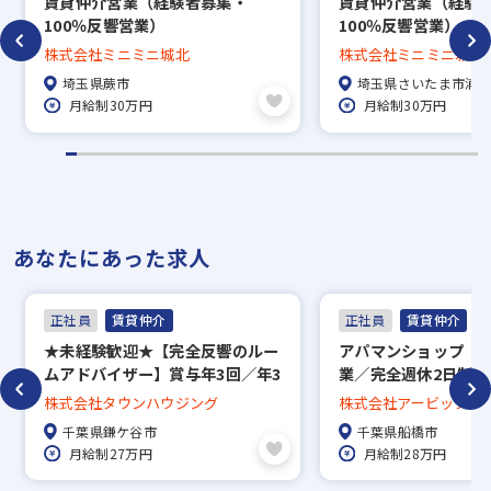
賃貸仲介営業（経験者募集・
賃貸仲介営業（経験
100％反響営業）
100％反響営業）
株式会社ミニミニ城北
株式会社ミニミニ城北
埼玉県蕨市
埼玉県さいたま市浦
月給制30万円
月給制30万円
あなたにあった求人
正社員
賃貸仲介
正社員
賃貸仲介
★未経験歓迎★【完全反響のルー
アパマンショップ 
ムアドバイザー】賞与年3回／年3
業／完全週休2日制／
回長期休暇あり／約5万7000件の
120日 計画年休を含
株式会社タウンハウジング
株式会社アービック
中から好きな物件に住める社宅制
日／固定残業5時間／
千葉県鎌ケ谷市
千葉県船橋市
度、家賃補助50％／直営139店舗
返還／家賃補助
月給制27万円
月給制28万円
で地域密着！