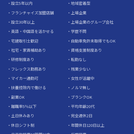
設立5年以内
地域密着型
フランチャイズ加盟店舗
上場企業
設立30年以上
上場企業のグループ会社
英語・中国語を活かせる
学歴不問
宅建取引士歓迎
自動車免許未取得でもOK
社宅・家賃補助あり
資格支援制度あり
研修制度あり
転勤なし
フレックス勤務あり
残業少ない
マイカー通勤可
女性が活躍中
扶養控除内で働ける
ノルマ無し
副業OK
ブランクOK
離職率5％以下
平均年齢20代
土日休みあり
完全週休2日
休日シフト制
年間休日120日以上