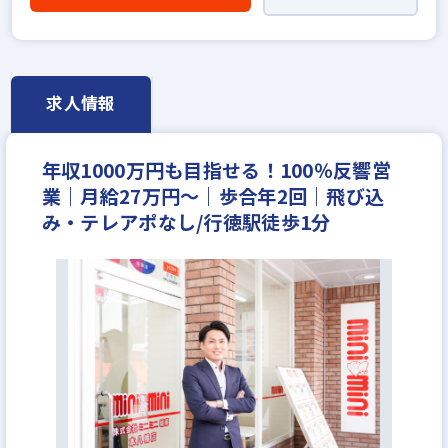
賃貸仲介の店長経験者歓迎
業界未経験歓迎
既卒・第2新卒歓迎
職種未経験歓迎
歩合給
成果給が充実
固定給25万円以上
地域密着型
設立30年以上
学歴不問
宅建取引士歓迎
求人情報
資格支援制度あり
研修制度あり
女性が活躍中
ノルマ無し
完全週休2日
休日シフト制
年収1000万円も目指せる！100％反響営
年間休日120日以上
月平均残業20時間以内
業｜月給27万円～｜歩合年2回｜飛び込
反響営業
年収400万円
年収450万円
み・テレアポなし/行徳駅徒歩1分
年収500万円
年収550万円
年収600万円
年収700万円
年収800万円
月給30万円
月給35万円
月給40万円
月給50万円