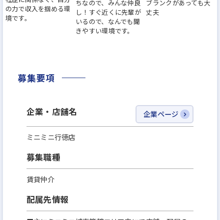
ちなので、みんな仲良
ブランクがあっても大
できます
の力で収入を掴める環
し！すぐ近くに先輩が
丈夫
境です。
・「ありがとう！」の言葉が嬉しい職場です
いるので、なんでも聞
きやすい環境です。
✨POINT 4｜プライベートもしっかり充実
・水曜（4月～12月）・GW・夏季・年末年始は店舗
募集要項
お休み！
・旅行や趣味も楽しみながら働けます
企業・店舗名
企業ページ
ミニミニ行徳店
募集職種
賃貸仲介
配属先情報