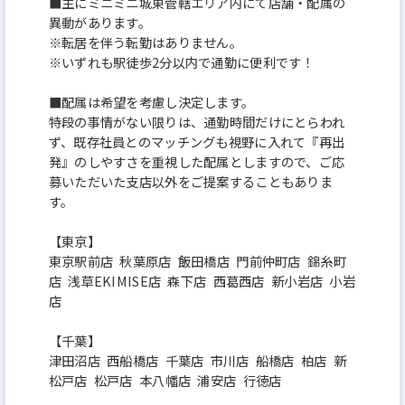
■主にミニミニ城東管轄エリア内にて店舗・配属の
異動があります。
※転居を伴う転勤はありません。
※いずれも駅徒歩2分以内で通勤に便利です！
■配属は希望を考慮し決定します。
特段の事情がない限りは、通勤時間だけにとらわれ
ず、既存社員とのマッチングも視野に入れて『再出
発』のしやすさを重視した配属としますので、ご応
募いただいた支店以外をご提案することもありま
す。
【東京】
東京駅前店 秋葉原店 飯田橋店 門前仲町店 錦糸町
店 浅草EKIMISE店 森下店 西葛西店 新小岩店 小岩
店
【千葉】
津田沼店 西船橋店 千葉店 市川店 船橋店 柏店 新
松戸店 松戸店 本八幡店 浦安店 行徳店