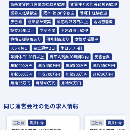
の方も積極的にご応募ください。
高級賃貸仲介営業の経験者歓迎
賃貸仲介の店長経験者歓迎
☆応募の秘密は厳守いたします。
業界未経験歓迎
既卒・第2新卒歓迎
職種未経験歓迎
歩合給
成果給が充実
固定給25万円以上
地域密着型
設立30年以上
学歴不問
宅建取引士歓迎
資格支援制度あり
研修制度あり
女性が活躍中
ノルマ無し
完全週休2日
休日シフト制
年間休日120日以上
月平均残業20時間以内
反響営業
年収400万円
年収450万円
年収500万円
年収550万円
年収600万円
年収700万円
年収800万円
月給30万円
月給35万円
月給40万円
月給50万円
同じ運営会社の他の求人情報
正社員
賃貸仲介
正社員
賃貸仲介