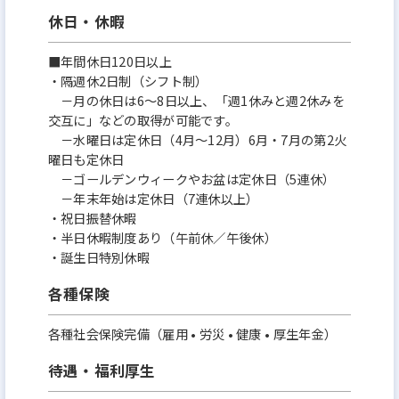
休日・休暇
■年間休日120日以上
・隔週休2日制（シフト制）
－月の休日は6～8日以上、「週1休みと週2休みを
交互に」などの取得が可能です。
－水曜日は定休日（4月～12月）6月・7月の第2火
曜日も定休日
－ゴールデンウィークやお盆は定休日（5連休）
－年末年始は定休日（7連休以上）
・祝日振替休暇
・半日休暇制度あり（午前休／午後休）
・誕生日特別休暇
各種保険
各種社会保険完備（雇用 • 労災 • 健康 • 厚生年金）
待遇・福利厚生