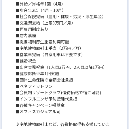
■昇給／昇格年1回（4月）
■歩合年2回（4月・10月）
■社会保険完備（雇用・健康・労災・厚生年金）
■交通費支給（上限3万円／月）
■再雇用制度あり
■店内禁煙
■提携福利厚生施設利用可能
■宅地建物取引士手当（2万円／月）
■営業車完備（自家用車は不要です）
■結婚祝金
■出産育児祝金（1人目3万円、2人目以降1万円）
■健康診断※年1回実施
■団体生命保険※全額会社負担
■ベネフィットワン
■会員制リゾートクラブ(優待価格で宿泊可能)
■インフルエンザ予防接種代負担
■各種キャンペーン報奨金
■オフィスカジュアル可
♪宅地建物取引士など、各資格取得も支援していま