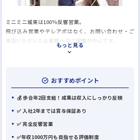
ミニミニ城東は100％反響営業。
飛び込み営業やテレアポはなく、お問い合わせ・ご
来店いただいたお客様へのご提案が中心です。
もっと見る
成果は歩合（インセンティブ）年2回でしっかり還
元。
頑張った分だけ収入アップを目指せます。
おすすめポイント
さらに、入社2年までは賞与保証制度があるため、未
💰 歩合年2回支給！成果は収入にしっかり反映
経験からでも安心してスタートできます。
✅ 入社2年までは賞与保証あり
✅ 完全反響営業
＼ミニミニで働く魅力、まとめました！／
✅年収1000万円も目指せる評価制度