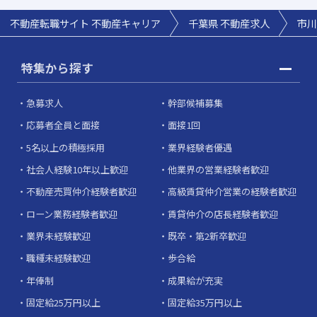
不動産転職サイト 不動産キャリア
千葉県 不動産求人
市川
特集から探す
急募求人
幹部候補募集
応募者全員と面接
面接1回
5名以上の積極採用
業界経験者優遇
社会人経験10年以上歓迎
他業界の営業経験者歓迎
不動産売買仲介経験者歓迎
高級賃貸仲介営業の経験者歓迎
ローン業務経験者歓迎
賃貸仲介の店長経験者歓迎
業界未経験歓迎
既卒・第2新卒歓迎
職種未経験歓迎
歩合給
年俸制
成果給が充実
固定給25万円以上
固定給35万円以上