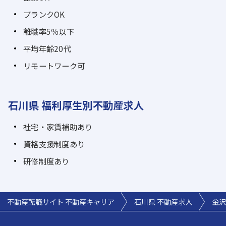
ブランクOK
離職率5％以下
平均年齢20代
リモートワーク可
石川県 福利厚生別不動産求人
社宅・家賃補助あり
資格支援制度あり
研修制度あり
不動産転職サイト 不動産キャリア
石川県 不動産求人
金沢