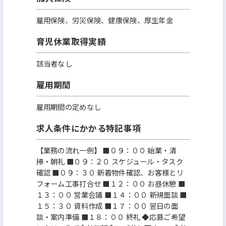
雇用保険、労災保険、健康保険、厚生年金
育児休業取得実績
該当者なし
雇用期間
雇用期間の定めなし
求人条件にかかる特記事項
【業務の流れ一例】 ■０９：００ 始業・清
掃・朝礼 ■０９：２０ スケジュール・タスク
確認 ■０９：３０ 新着物件確認、お客様とリ
フォーム工事打合せ ■１２：００ お昼休憩 ■
１３：００ 営業会議 ■１４：００ 新規面談 ■
１５：３０ 資料作成 ■１７：００ 翌日の面
談・案内準備 ■１８：００ 終礼 ◆応募ご希望