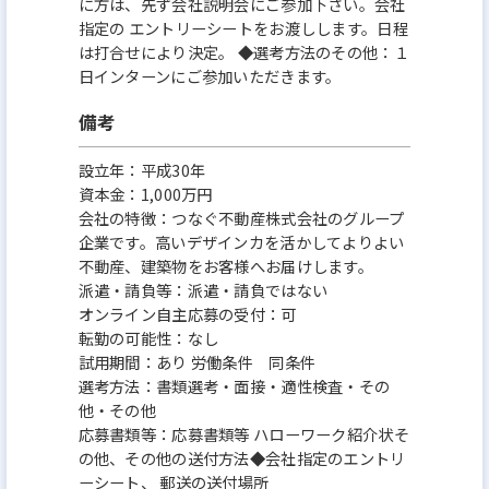
に方は、先ず会社説明会にご参加下さい。会社
指定の エントリーシートをお渡しします。日程
は打合せにより決定。 ◆選考方法のその他：１
日インターンにご参加いただきます。
備考
設立年：平成30年
資本金：1,000万円
会社の特徴：つなぐ不動産株式会社のグループ
企業です。高いデザインカを活かしてよりよい
不動産、建築物をお客様へお届けします。
派遣・請負等：派遣・請負ではない
オンライン自主応募の受付：可
転勤の可能性：なし
試用期間：あり 労働条件 同条件
選考方法：書類選考・面接・適性検査・その
他・その他
応募書類等：応募書類等 ハローワーク紹介状そ
の他、その他の送付方法◆会社指定のエントリ
ーシート、 郵送の送付場所