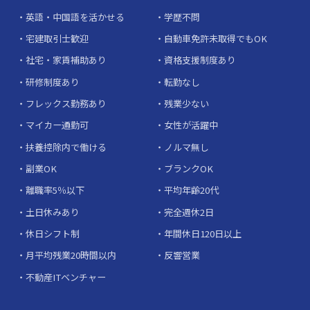
英語・中国語を活かせる
学歴不問
宅建取引士歓迎
自動車免許未取得でもOK
社宅・家賃補助あり
資格支援制度あり
研修制度あり
転勤なし
フレックス勤務あり
残業少ない
マイカー通勤可
女性が活躍中
扶養控除内で働ける
ノルマ無し
副業OK
ブランクOK
離職率5％以下
平均年齢20代
土日休みあり
完全週休2日
休日シフト制
年間休日120日以上
月平均残業20時間以内
反響営業
不動産ITベンチャー