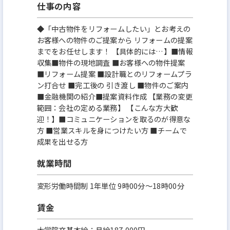
仕事の内容
◆「中古物件をリフォームしたい」とお考えの
お客様への物件のご提案から リフォームの提案
までをお任せします！ 【具体的には…】■情報
収集■物件の現地調査 ■お客様への物件提案
■リフォーム提案 ■設計職とのリフォームプラ
ン打合せ ■完工後の 引き渡し ■物件のご案内
■金融機関の紹介■提案資料作成 【業務の変更
範囲：会社の定める業務】 【こんな方大歓
迎！】■コミュニケーションを取るのが得意な
方 ■営業スキルを身につけたい方 ■チームで
成果を出せる方
就業時間
変形労働時間制 1年単位 9時00分〜18時00分
賃金
大学院卒基本給：月給187,000円