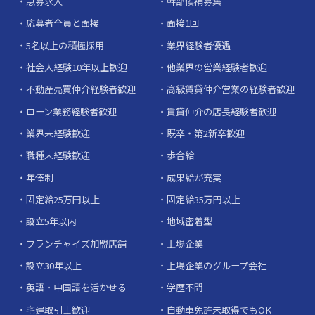
急募求人
幹部候補募集
応募者全員と面接
面接1回
5名以上の積極採用
業界経験者優遇
社会人経験10年以上歓迎
他業界の営業経験者歓迎
不動産売買仲介経験者歓迎
高級賃貸仲介営業の経験者歓迎
ローン業務経験者歓迎
賃貸仲介の店長経験者歓迎
業界未経験歓迎
既卒・第2新卒歓迎
職種未経験歓迎
歩合給
年俸制
成果給が充実
固定給25万円以上
固定給35万円以上
設立5年以内
地域密着型
フランチャイズ加盟店舗
上場企業
設立30年以上
上場企業のグループ会社
英語・中国語を活かせる
学歴不問
宅建取引士歓迎
自動車免許未取得でもOK