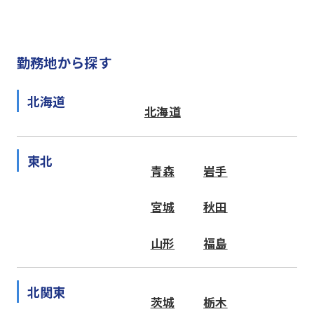
勤務地から探す
北海道
北海道
東北
青森
岩手
宮城
秋田
山形
福島
北関東
茨城
栃木