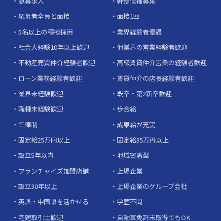
急募求人
幹部候補募集
応募者全員と面接
面接1回
5名以上の積極採用
業界経験者優遇
社会人経験10年以上歓迎
他業界の営業経験者歓迎
不動産売買仲介経験者歓迎
高級賃貸仲介営業の経験者歓迎
ローン業務経験者歓迎
賃貸仲介の店長経験者歓迎
業界未経験歓迎
既卒・第2新卒歓迎
職種未経験歓迎
歩合給
年俸制
成果給が充実
固定給25万円以上
固定給35万円以上
設立5年以内
地域密着型
フランチャイズ加盟店舗
上場企業
設立30年以上
上場企業のグループ会社
英語・中国語を活かせる
学歴不問
宅建取引士歓迎
自動車免許未取得でもOK