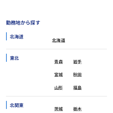
勤務地から探す
北海道
北海道
東北
青森
岩手
宮城
秋田
山形
福島
北関東
茨城
栃木