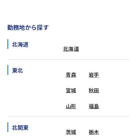
勤務地から探す
北海道
北海道
東北
青森
岩手
宮城
秋田
山形
福島
北関東
茨城
栃木