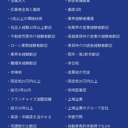
急募求人
幹部候補募集
応募者全員と面接
面接1回
5名以上の積極採用
業界経験者優遇
社会人経験10年以上歓迎
他業界の営業経験者歓迎
不動産売買仲介経験者歓迎
高級賃貸仲介営業の経験者歓迎
ローン業務経験者歓迎
賃貸仲介の店長経験者歓迎
業界未経験歓迎
既卒・第2新卒歓迎
職種未経験歓迎
歩合給
年俸制
成果給が充実
固定給25万円以上
固定給35万円以上
設立5年以内
地域密着型
フランチャイズ加盟店舗
上場企業
設立30年以上
上場企業のグループ会社
英語・中国語を活かせる
学歴不問
宅建取引士歓迎
自動車免許未取得でもOK