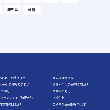
鹿児島
沖縄
5名以上の積極採用
業界経験者優遇
ローン業務経験者歓迎
賃貸仲介の店長経験者歓迎
年俸制
成果給が充実
フランチャイズ加盟店舗
上場企業
宅建取引士歓迎
自動車免許未取得でもOK