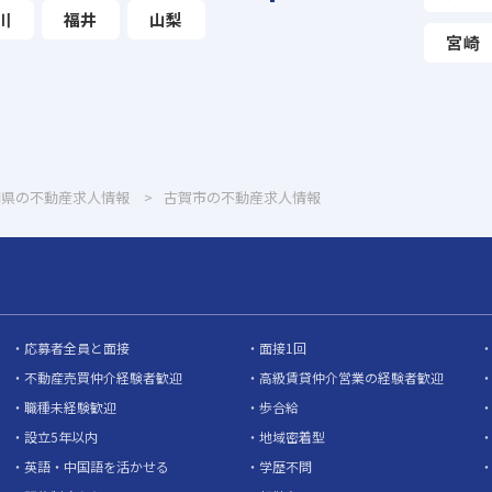
川
福井
山梨
宮崎
岡県の不動産求人情報
古賀市の不動産求人情報
応募者全員と面接
面接1回
不動産売買仲介経験者歓迎
高級賃貸仲介営業の経験者歓迎
職種未経験歓迎
歩合給
設立5年以内
地域密着型
英語・中国語を活かせる
学歴不問