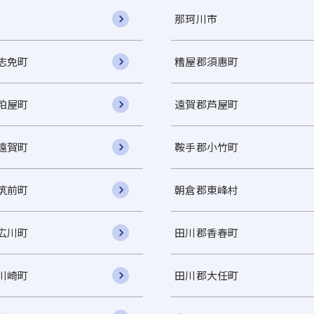
那珂川市
志免町
糟屋郡須惠町
粕屋町
遠賀郡芦屋町
遠賀町
鞍手郡小竹町
筑前町
朝倉郡東峰村
広川町
田川郡香春町
川崎町
田川郡大任町