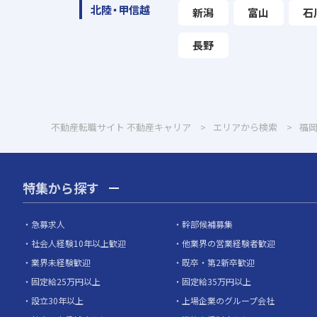
北陸・甲信越
新潟
富山
石
長野
不動産転職サイト 不動産キャリア
エリアから検索
福
特集から探す
急募求人
幹部候補募集
社会人経験10年以上歓迎
他業界の営業経験者歓迎
業界未経験歓迎
既卒・第2新卒歓迎
固定給25万円以上
固定給35万円以上
設立30年以上
上場企業のグループ会社