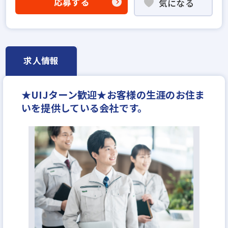
応募する
気になる
高級賃貸仲介営業の経験者歓迎
賃貸仲介の店長経験者歓迎
業界未経験歓迎
既卒・第2新卒歓迎
職種未経験歓迎
地域密着型
資格支援制度あり
研修制度あり
転勤なし
求人情報
残業少ない
マイカー通勤可
土日休みあり
完全週休2日
★UIJターン歓迎★お客様の生涯のお住ま
いを提供している会社です。