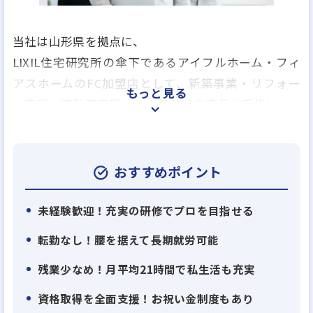
当社は山形県を拠点に、
LIXIL住宅研究所の傘下であるアイフルホーム・フィ
アスホームのFC加盟店として、新築事業・リフォー
もっと見る
ム事業・不動産事業・シニアライフ事業を手掛け、
新築からリフォームまで住まいについてあらゆること
をワンストップで解決できるハウジング＆リフォー
ムスクエアAtoZを展開しております。
おすすめポイント
≪展開している主なサービス≫
未経験歓迎！充実の研修でプロを目指せる
・高機能・高性能のレジリエンス住宅「フィアスホ
転勤なし！腰を据えて長期就労可能
ーム」
残業少なめ！月平均21時間で私生活も充実
・選べる断熱性能でどう暮らすかをカタチに設計の
プロが考え抜いた規格住宅の提供も可能な「アイフ
資格取得を全面支援！お祝い金制度もあり