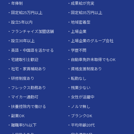
年俸制
成果給が充実
固定給25万円以上
固定給35万円以上
設立5年以内
地域密着型
フランチャイズ加盟店舗
上場企業
設立30年以上
上場企業のグループ会社
英語・中国語を活かせる
学歴不問
宅建取引士歓迎
自動車免許未取得でもOK
社宅・家賃補助あり
資格支援制度あり
研修制度あり
転勤なし
フレックス勤務あり
残業少ない
マイカー通勤可
女性が活躍中
扶養控除内で働ける
ノルマ無し
副業OK
ブランクOK
離職率5％以下
平均年齢20代