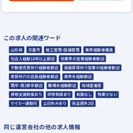
▼
説明選考会（電話面談）
＊説明選考会は代行業者であるスラッシュ株
この求人の関連ワード
式会社が行います＊
スラッシュ株式会社からのご連絡をお待ち
山形県
天童市
施工管理・設備管理
業界経験者優遇
ください。
社会人経験10年以上歓迎
他業界の営業経験者歓迎
ご連絡までに7日程度いただく場合があり
不動産売買仲介経験者歓迎
高級賃貸仲介営業の経験者歓迎
ます。予めご了承ください。
賃貸仲介の店長経験者歓迎
業界未経験歓迎
既卒・第2新卒歓迎
職種未経験歓迎
地域密着型
担当：スラッシュ株式会社
資格支援制度あり
研修制度あり
転勤なし
残業少ない
本社：東京都港区赤坂2-15-16 赤坂ふく
マイカー通勤可
土日休みあり
完全週休2日
源ビル7F
▼
同じ運営会社の他の求人情報
面接（オンライン面接可）