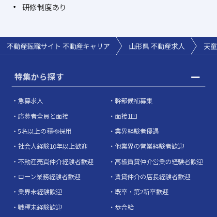
研修制度あり
不動産転職サイト 不動産キャリア
山形県 不動産求人
天童
特集から探す
急募求人
幹部候補募集
応募者全員と面接
面接1回
5名以上の積極採用
業界経験者優遇
社会人経験10年以上歓迎
他業界の営業経験者歓迎
不動産売買仲介経験者歓迎
高級賃貸仲介営業の経験者歓迎
ローン業務経験者歓迎
賃貸仲介の店長経験者歓迎
業界未経験歓迎
既卒・第2新卒歓迎
職種未経験歓迎
歩合給