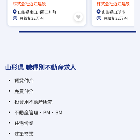
日／火・水・祝やすみ
日／火・水・祝やす
株式会社近江建設
株式会社近江建設
山形県東田川郡三川町
山形県山形市
月給制22万円
月給制22万円
山形県 職種別不動産求人
賃貸仲介
売買仲介
投資用不動産販売
不動産管理・PM・BM
住宅営業
建築営業