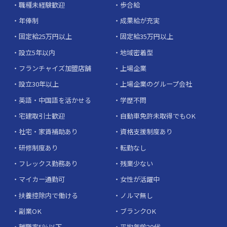
職種未経験歓迎
歩合給
年俸制
成果給が充実
固定給25万円以上
固定給35万円以上
設立5年以内
地域密着型
フランチャイズ加盟店舗
上場企業
設立30年以上
上場企業のグループ会社
英語・中国語を活かせる
学歴不問
宅建取引士歓迎
自動車免許未取得でもOK
社宅・家賃補助あり
資格支援制度あり
研修制度あり
転勤なし
フレックス勤務あり
残業少ない
マイカー通勤可
女性が活躍中
扶養控除内で働ける
ノルマ無し
副業OK
ブランクOK
離職率5％以下
平均年齢20代