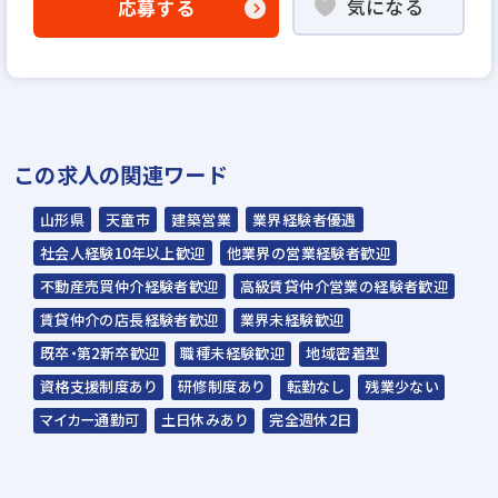
気になる
応募する
WEB書類選考
▼
説明選考会（電話面談）
＊説明選考会は代行業者であるスラッシュ株
この求人の関連ワード
式会社が行います＊
スラッシュ株式会社からのご連絡をお待ち
山形県
天童市
建築営業
業界経験者優遇
ください。
社会人経験10年以上歓迎
他業界の営業経験者歓迎
ご連絡までに7日程度いただく場合があり
不動産売買仲介経験者歓迎
高級賃貸仲介営業の経験者歓迎
ます。予めご了承ください。
賃貸仲介の店長経験者歓迎
業界未経験歓迎
既卒・第2新卒歓迎
職種未経験歓迎
地域密着型
担当：スラッシュ株式会社
資格支援制度あり
研修制度あり
転勤なし
残業少ない
本社：東京都港区赤坂2-15-16 赤坂ふく
マイカー通勤可
土日休みあり
完全週休2日
源ビル7F
▼