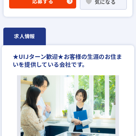
応募する
気になる
高級賃貸仲介営業の経験者歓迎
賃貸仲介の店長経験者歓迎
業界未経験歓迎
既卒・第2新卒歓迎
職種未経験歓迎
地域密着型
資格支援制度あり
研修制度あり
転勤なし
求人情報
残業少ない
マイカー通勤可
土日休みあり
完全週休2日
★UIJターン歓迎★お客様の生涯のお住ま
いを提供している会社です。