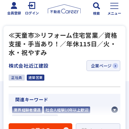
会員登録
ログイン
検索
メニュー
≪天童市≫リフォーム住宅営業／資格
支援・手当あり！／年休115日／火・
水・祝やすみ
株式会社近江建設
企業ページ
正社員
建築営業
関連キーワード
業界経験者優遇
社会人経験10年以上歓迎
他業界の営業経験者歓迎
不動産売買仲介経験者歓迎