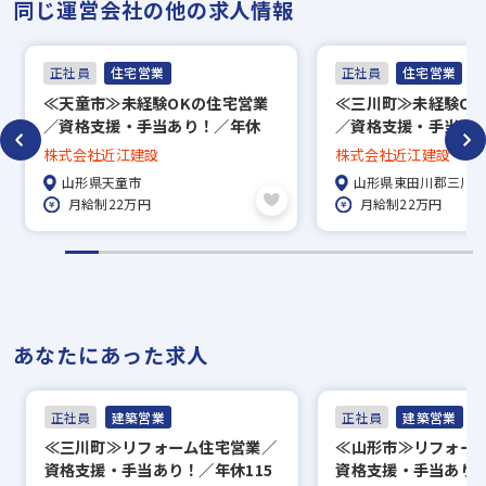
同じ運営会社の他の求人情報
面接（オンライン面接可）
▼
正社員
住宅営業
正社員
住宅営業
内定
≪天童市≫未経験OKの住宅営業
≪三川町≫未経験OK
／資格支援・手当あり！／年休
／資格支援・手当あ
※入社時期は相談に応じます。
115日／火・水・祝やすみ
115日／火・水・祝
株式会社近江建設
株式会社近江建設
※現在、在職中の方も積極的にご応募くださ
山形県天童市
山形県東田川郡三川
い。応募の秘密は厳守いたします。
月給制22万円
月給制22万円
あなたにあった求人
正社員
建築営業
正社員
建築営業
≪三川町≫リフォーム住宅営業／
≪山形市≫リフォー
資格支援・手当あり！／年休115
資格支援・手当あり！