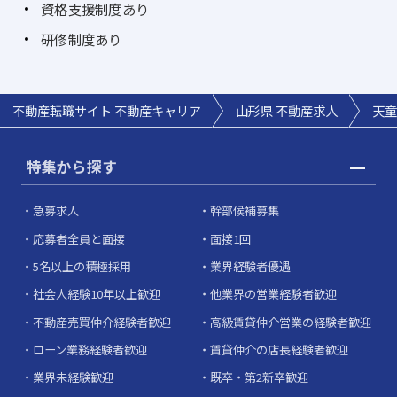
資格支援制度あり
研修制度あり
不動産転職サイト 不動産キャリア
山形県 不動産求人
天童
特集から探す
急募求人
幹部候補募集
応募者全員と面接
面接1回
5名以上の積極採用
業界経験者優遇
社会人経験10年以上歓迎
他業界の営業経験者歓迎
不動産売買仲介経験者歓迎
高級賃貸仲介営業の経験者歓迎
ローン業務経験者歓迎
賃貸仲介の店長経験者歓迎
業界未経験歓迎
既卒・第2新卒歓迎