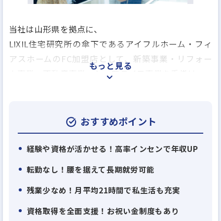
当社は山形県を拠点に、
LIXIL住宅研究所の傘下であるアイフルホーム・フィ
アスホームのFC加盟店として、新築事業・リフォー
もっと見る
ム事業・不動産事業・シニアライフ事業を手掛け、
新築からリフォームまで住まいについてあらゆること
をワンストップで解決できるハウジング＆リフォー
ムスクエアAtoZを展開しております。
おすすめポイント
≪展開している主なサービス≫
経験や資格が活かせる！高率インセンで年収UP
・高機能・高性能のレジリエンス住宅「フィアスホ
転勤なし！腰を据えて長期就労可能
ーム」
残業少なめ！月平均21時間で私生活も充実
・選べる断熱性能でどう暮らすかをカタチに設計の
プロが考え抜いた規格住宅の提供も可能な「アイフ
資格取得を全面支援！お祝い金制度もあり