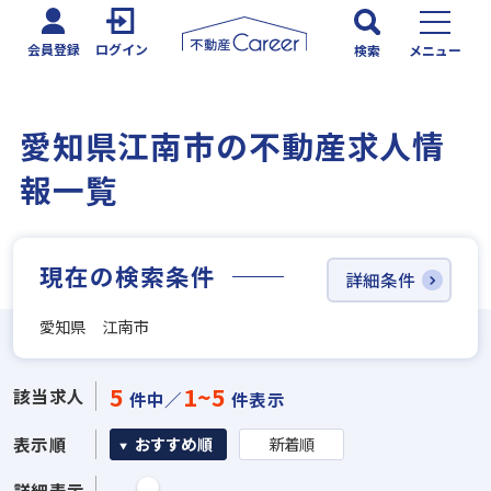
会員登録
ログイン
検索
メニュー
愛知県江南市の不動産求人情
報一覧
現在の検索条件
詳細条件
愛知県 江南市
5
1~5
該当求人
件中／
件表示
表示順
おすすめ順
新着順
詳細表示