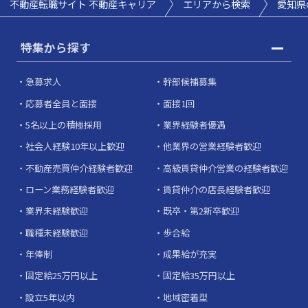
不動産転職サイト 不動産キャリア
エリアから検索
愛知県
特集から探す
急募求人
幹部候補募集
応募者全員と面接
面接1回
5名以上の積極採用
業界経験者優遇
社会人経験10年以上歓迎
他業界の営業経験者歓迎
不動産売買仲介経験者歓迎
高級賃貸仲介営業の経験者歓迎
ローン業務経験者歓迎
賃貸仲介の店長経験者歓迎
業界未経験歓迎
既卒・第2新卒歓迎
職種未経験歓迎
歩合給
年俸制
成果給が充実
固定給25万円以上
固定給35万円以上
設立5年以内
地域密着型