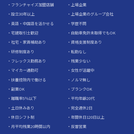
フランチャイズ加盟店舗
上場企業
設立30年以上
上場企業のグループ会社
英語・中国語を活かせる
学歴不問
宅建取引士歓迎
自動車免許未取得でもOK
社宅・家賃補助あり
資格支援制度あり
研修制度あり
転勤なし
フレックス勤務あり
残業少ない
マイカー通勤可
女性が活躍中
扶養控除内で働ける
ノルマ無し
副業OK
ブランクOK
離職率5％以下
平均年齢20代
土日休みあり
完全週休2日
休日シフト制
年間休日120日以上
月平均残業20時間以内
反響営業