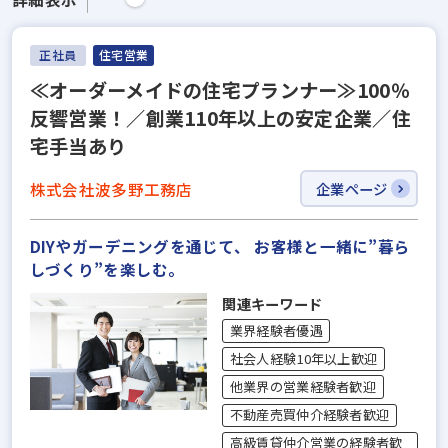
正社員
住宅営業
≪オーダーメイドの住宅プランナー≫100％
反響営業！／創業110年以上の安定企業／住
宅手当あり
株式会社波多野工務店
企業ページ
DIYやガーデニングを通じて、 お客様と一緒に”暮ら
しづくり”を楽しむ。
関連キーワード
業界経験者優遇
社会人経験10年以上歓迎
他業界の営業経験者歓迎
不動産売買仲介経験者歓迎
高級賃貸仲介営業の経験者歓