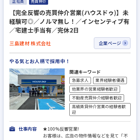
正社員
売買仲介
【完全反響の売買仲介営業(ハウスドゥ)】未
経験可◎／ノルマ無し！／インセンティブ有
／宅建士手当有／完休2日
三島建材 株式会社
企業ページ
やる気とお人柄で採用中！
関連キーワード
急募求人
業界経験者優遇
他業界の営業経験者歓迎
不動産売買仲介経験者歓迎
高級賃貸仲介営業の経験者歓
迎
仕事内容
★100%反響営業!
お客様は、広告の物件情報などを見て「不