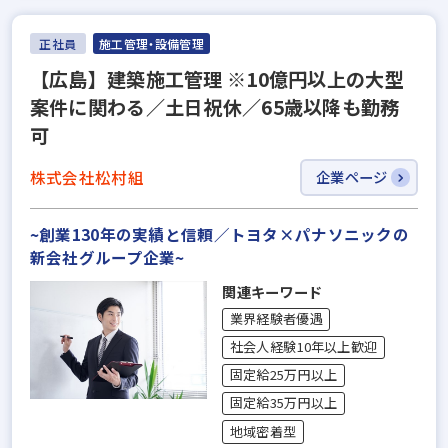
正社員
施工管理・設備管理
【広島】建築施工管理 ※10億円以上の大型
案件に関わる／土日祝休／65歳以降も勤務
可
株式会社松村組
企業ページ
~創業130年の実績と信頼／トヨタ×パナソニックの
新会社グループ企業~
関連キーワード
業界経験者優遇
社会人経験10年以上歓迎
固定給25万円以上
固定給35万円以上
地域密着型