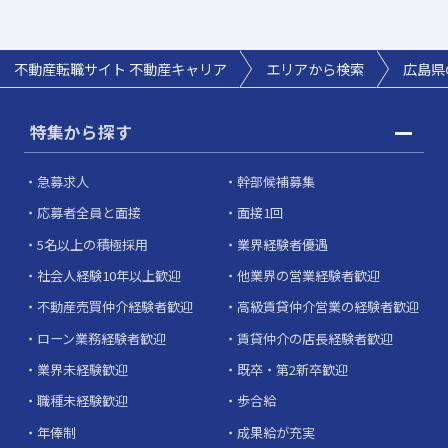
不動産転職サイト 不動産キャリア
エリアから検索
広島県
特集から探す
急募求人
幹部候補募集
応募者全員と面接
面接1回
5名以上の積極採用
業界経験者優遇
社会人経験10年以上歓迎
他業界の営業経験者歓迎
不動産売買仲介経験者歓迎
高級賃貸仲介営業の経験者歓迎
ローン業務経験者歓迎
賃貸仲介の店長経験者歓迎
業界未経験歓迎
既卒・第2新卒歓迎
職種未経験歓迎
歩合給
年俸制
成果給が充実