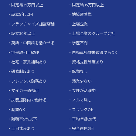
固定給25万円以上
固定給35万円以上
設立5年以内
地域密着型
フランチャイズ加盟店舗
上場企業
設立30年以上
上場企業のグループ会社
英語・中国語を活かせる
学歴不問
宅建取引士歓迎
自動車免許未取得でもOK
社宅・家賃補助あり
資格支援制度あり
研修制度あり
転勤なし
フレックス勤務あり
残業少ない
マイカー通勤可
女性が活躍中
扶養控除内で働ける
ノルマ無し
副業OK
ブランクOK
離職率5％以下
平均年齢20代
土日休みあり
完全週休2日