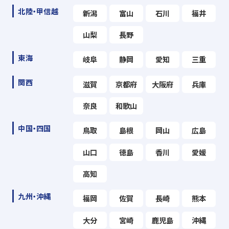
北陸・甲信越
新潟
富山
石川
福井
山梨
長野
東海
岐阜
静岡
愛知
三重
関西
滋賀
京都府
大阪府
兵庫
奈良
和歌山
中国・四国
鳥取
島根
岡山
広島
山口
徳島
香川
愛媛
高知
九州・沖縄
福岡
佐賀
長崎
熊本
大分
宮崎
鹿児島
沖縄