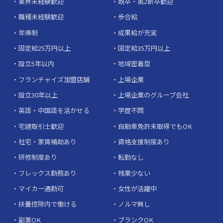
業界未経験歓迎
既卒・第2新卒歓迎
職種未経験歓迎
歩合給
年俸制
成果給が充実
固定給25万円以上
固定給35万円以上
設立5年以内
地域密着型
フランチャイズ加盟店舗
上場企業
設立30年以上
上場企業のグループ会社
英語・中国語を活かせる
学歴不問
宅建取引士歓迎
自動車免許未取得でもOK
社宅・家賃補助あり
資格支援制度あり
研修制度あり
転勤なし
フレックス勤務あり
残業少ない
マイカー通勤可
女性が活躍中
扶養控除内で働ける
ノルマ無し
副業OK
ブランクOK