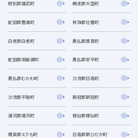
紋別郡雄武町
網走郡大空町
虻田郡豊浦町
有珠郡壮瞥町
白老郡白老町
勇払郡厚真町
虻田郡洞爺湖町
勇払郡安平町
勇払郡むかわ町
沙流郡日高町
沙流郡平取町
新冠郡新冠町
浦河郡浦河町
様似郡様似町
幌泉郡えりも町
日高郡新ひだか町