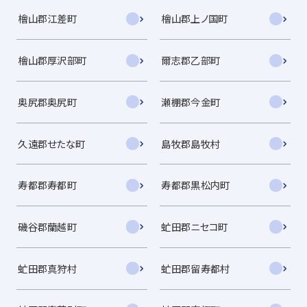
檜山郡江差町
檜山郡上ノ国町
檜山郡厚沢部町
爾志郡乙部町
奥尻郡奥尻町
瀬棚郡今金町
久遠郡せたな町
島牧郡島牧村
寿都郡寿都町
寿都郡黒松内町
磯谷郡蘭越町
虻田郡ニセコ町
虻田郡真狩村
虻田郡留寿都村