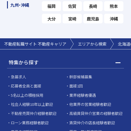
九州・沖縄
福岡
佐賀
長崎
熊本
大分
宮崎
鹿児島
沖縄
不動産転職サイト 不動産キャリア
エリアから検索
北海道
特集から探す
急募求人
幹部候補募集
応募者全員と面接
面接1回
5名以上の積極採用
業界経験者優遇
社会人経験10年以上歓迎
他業界の営業経験者歓迎
不動産売買仲介経験者歓迎
高級賃貸仲介営業の経験者歓迎
ローン業務経験者歓迎
賃貸仲介の店長経験者歓迎