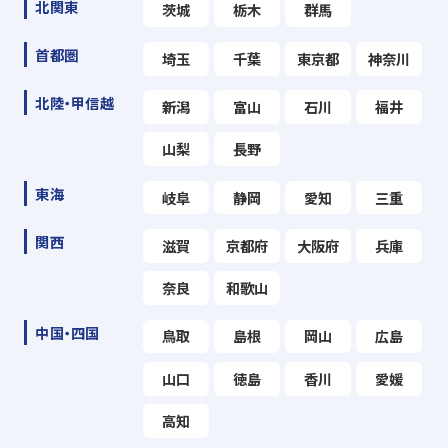
北関東
茨城
栃木
群馬
首都圏
埼玉
千葉
東京都
神奈川
北陸・甲信越
新潟
富山
石川
福井
山梨
長野
東海
岐阜
静岡
愛知
三重
関西
滋賀
京都府
大阪府
兵庫
奈良
和歌山
中国・四国
鳥取
島根
岡山
広島
山口
徳島
香川
愛媛
高知