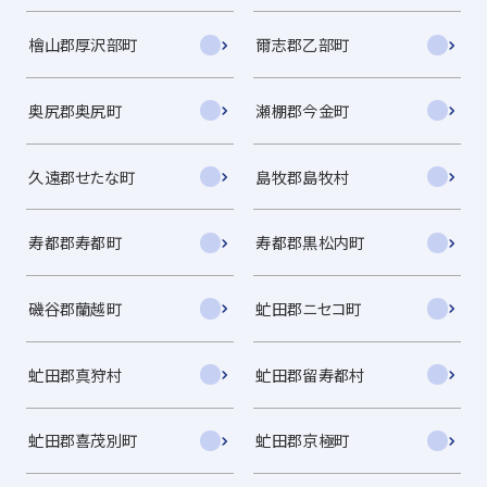
檜山郡厚沢部町
爾志郡乙部町
奥尻郡奥尻町
瀬棚郡今金町
久遠郡せたな町
島牧郡島牧村
寿都郡寿都町
寿都郡黒松内町
磯谷郡蘭越町
虻田郡ニセコ町
虻田郡真狩村
虻田郡留寿都村
虻田郡喜茂別町
虻田郡京極町