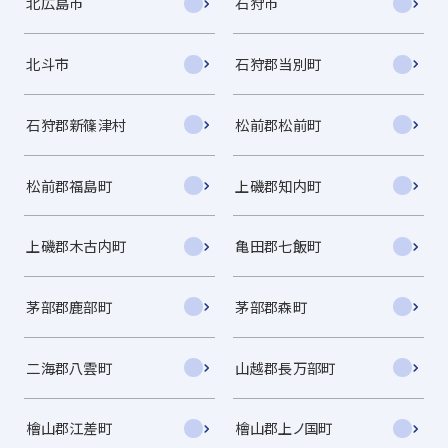
北広島市
石狩市
北斗市
石狩郡当別町
石狩郡新篠津村
松前郡松前町
松前郡福島町
上磯郡知内町
上磯郡木古内町
亀田郡七飯町
茅部郡鹿部町
茅部郡森町
二海郡八雲町
山越郡長万部町
檜山郡江差町
檜山郡上ノ国町