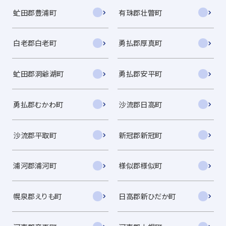
虻田郡豊浦町
有珠郡壮瞥町
白老郡白老町
勇払郡厚真町
虻田郡洞爺湖町
勇払郡安平町
勇払郡むかわ町
沙流郡日高町
沙流郡平取町
新冠郡新冠町
浦河郡浦河町
様似郡様似町
幌泉郡えりも町
日高郡新ひだか町