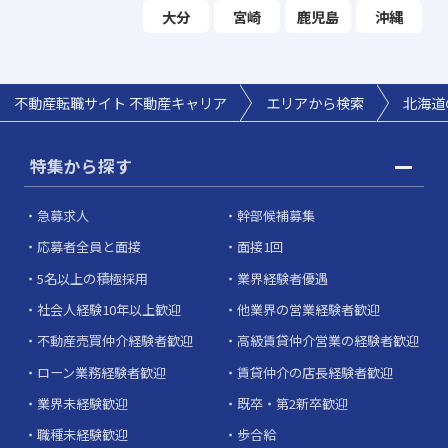
大分
宮崎
鹿児島
沖縄
不動産転職サイト 不動産キャリア
エリアから検索
北海道
特集から探す
急募求人
幹部候補募集
応募者全員と面接
面接1回
5名以上の積極採用
業界経験者優遇
社会人経験10年以上歓迎
他業界の営業経験者歓迎
不動産売買仲介経験者歓迎
高級賃貸仲介営業の経験者歓迎
ローン業務経験者歓迎
賃貸仲介の店長経験者歓迎
業界未経験歓迎
既卒・第2新卒歓迎
職種未経験歓迎
歩合給