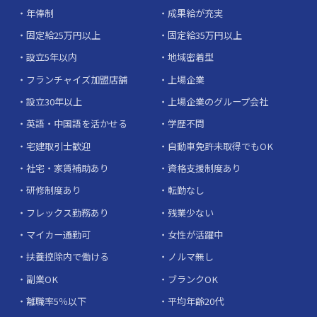
年俸制
成果給が充実
固定給25万円以上
固定給35万円以上
設立5年以内
地域密着型
フランチャイズ加盟店舗
上場企業
設立30年以上
上場企業のグループ会社
英語・中国語を活かせる
学歴不問
宅建取引士歓迎
自動車免許未取得でもOK
社宅・家賃補助あり
資格支援制度あり
研修制度あり
転勤なし
フレックス勤務あり
残業少ない
マイカー通勤可
女性が活躍中
扶養控除内で働ける
ノルマ無し
副業OK
ブランクOK
離職率5％以下
平均年齢20代