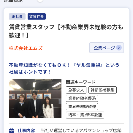
正社員
賃貸仲介
賃貸営業スタッフ【不動産業界未経験の方も
歓迎！】
株式会社エムズ
企業ページ
不動産知識がなくてもＯＫ！『ヤル気重視』という
社風はホントです！
関連キーワード
急募求人
幹部候補募集
業界経験者優遇
業界未経験歓迎
既卒・第2新卒歓迎
仕事内容
当社が運営しているアパマンショップ店舗