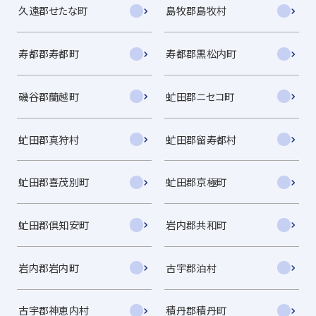
久遠郡せたな町
島牧郡島牧村
寿都郡寿都町
寿都郡黒松内町
磯谷郡蘭越町
虻田郡ニセコ町
虻田郡真狩村
虻田郡留寿都村
虻田郡喜茂別町
虻田郡京極町
虻田郡倶知安町
岩内郡共和町
岩内郡岩内町
古宇郡泊村
古宇郡神恵内村
積丹郡積丹町