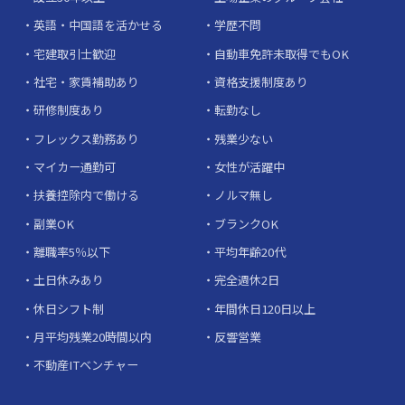
英語・中国語を活かせる
学歴不問
宅建取引士歓迎
自動車免許未取得でもOK
社宅・家賃補助あり
資格支援制度あり
研修制度あり
転勤なし
フレックス勤務あり
残業少ない
マイカー通勤可
女性が活躍中
扶養控除内で働ける
ノルマ無し
副業OK
ブランクOK
離職率5％以下
平均年齢20代
土日休みあり
完全週休2日
休日シフト制
年間休日120日以上
月平均残業20時間以内
反響営業
不動産ITベンチャー