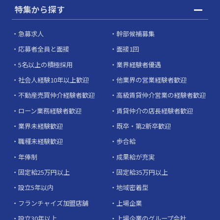
特集から探す
急募求人
幹部候補募集
応募者全員と面接
面接1回
5名以上の積極採用
業界経験者優遇
社会人経験10年以上歓迎
他業界の営業経験者歓迎
不動産売買仲介経験者歓迎
高級賃貸仲介営業の経験者歓迎
ローン業務経験者歓迎
賃貸仲介の店長経験者歓迎
業界未経験歓迎
既卒・第2新卒歓迎
職種未経験歓迎
歩合給
年俸制
成果給が充実
固定給25万円以上
固定給35万円以上
設立5年以内
地域密着型
フランチャイズ加盟店舗
上場企業
設立30年以上
上場企業のグループ会社