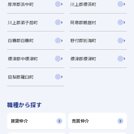
厚岸郡浜中町
川上郡標茶町
川上郡弟子屈町
阿寒郡鶴居村
白糠郡白糠町
野付郡別海町
標津郡中標津町
標津郡標津町
目梨郡羅臼町
職種から探す
賃貸仲介
売買仲介