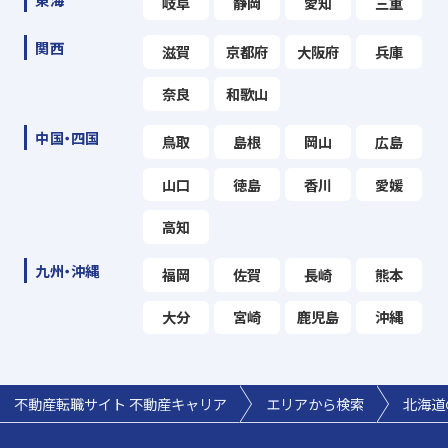
岐阜
静岡
愛知
三重
関西
滋賀
京都府
大阪府
兵庫
奈良
和歌山
中国・四国
鳥取
島根
岡山
広島
山口
徳島
香川
愛媛
高知
九州・沖縄
福岡
佐賀
長崎
熊本
大分
宮崎
鹿児島
沖縄
不動産転職サイト 不動産キャリア
エリアから検索
北海道