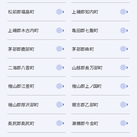
松前郡福島町
上磯郡知内町
上磯郡木古内町
亀田郡七飯町
茅部郡鹿部町
茅部郡森町
二海郡八雲町
山越郡長万部町
檜山郡江差町
檜山郡上ノ国町
檜山郡厚沢部町
爾志郡乙部町
奥尻郡奥尻町
瀬棚郡今金町