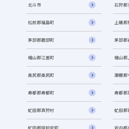
北斗市
石狩郡
松前郡福島町
上磯郡
茅部郡鹿部町
茅部郡
檜山郡江差町
檜山郡
奥尻郡奥尻町
瀬棚郡
寿都郡寿都町
寿都郡
虻田郡真狩村
虻田郡
虻田郡倶知安町
岩内郡