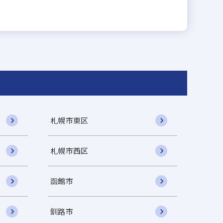
札幌市東区
札幌市西区
函館市
釧路市