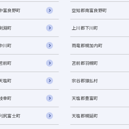
中富良野町
空知郡南富良野町
剣淵町
上川郡下川町
中川町
雨竜郡幌加内町
苫前町
苫前郡羽幌町
天塩町
宗谷郡猿払村
枝幸町
天塩郡豊富町
利尻富士町
天塩郡幌延町