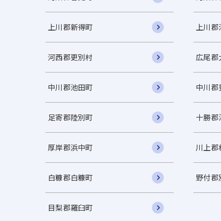
上川郡新得町
上川郡
河西郡更別村
広尾郡
中川郡池田町
中川郡
足寄郡陸別町
十勝郡
厚岸郡浜中町
川上郡
白糠郡白糠町
野付郡
目梨郡羅臼町