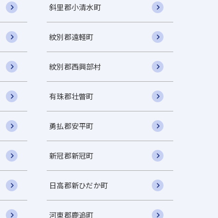
斜里郡小清水町
紋別郡遠軽町
紋別郡西興部村
有珠郡壮瞥町
勇払郡安平町
新冠郡新冠町
日高郡新ひだか町
河東郡鹿追町