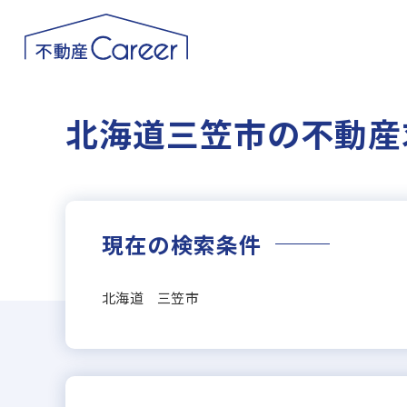
北海道三笠市の不動産
現在の検索条件
北海道 三笠市