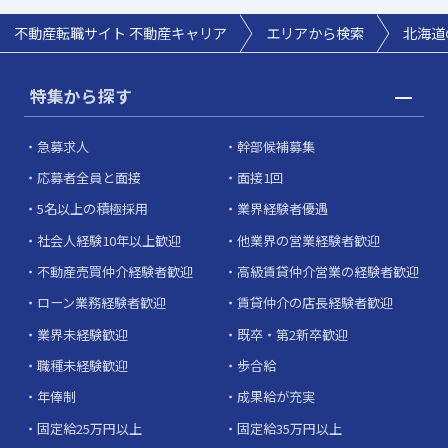
不動産転職サイト 不動産キャリア
エリアから検索
北海道
特集から探す
急募求人
幹部候補募集
応募者全員と面接
面接1回
5名以上の積極採用
業界経験者優遇
社会人経験10年以上歓迎
他業界の営業経験者歓迎
不動産売買仲介経験者歓迎
高級賃貸仲介営業の経験者歓迎
ローン業務経験者歓迎
賃貸仲介の店長経験者歓迎
業界未経験歓迎
既卒・第2新卒歓迎
職種未経験歓迎
歩合給
年俸制
成果給が充実
固定給25万円以上
固定給35万円以上