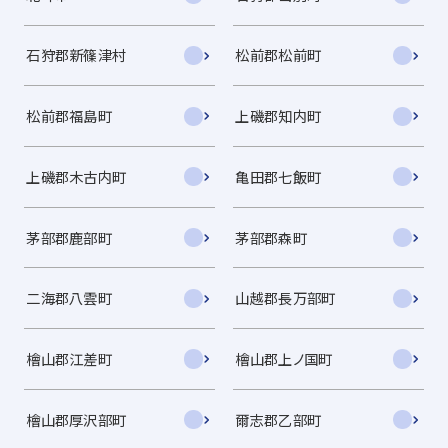
石狩郡新篠津村
松前郡松前町
松前郡福島町
上磯郡知内町
上磯郡木古内町
亀田郡七飯町
茅部郡鹿部町
茅部郡森町
二海郡八雲町
山越郡長万部町
檜山郡江差町
檜山郡上ノ国町
檜山郡厚沢部町
爾志郡乙部町