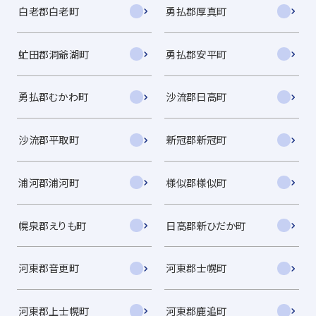
白老郡白老町
勇払郡厚真町
虻田郡洞爺湖町
勇払郡安平町
勇払郡むかわ町
沙流郡日高町
沙流郡平取町
新冠郡新冠町
浦河郡浦河町
様似郡様似町
幌泉郡えりも町
日高郡新ひだか町
河東郡音更町
河東郡士幌町
河東郡上士幌町
河東郡鹿追町