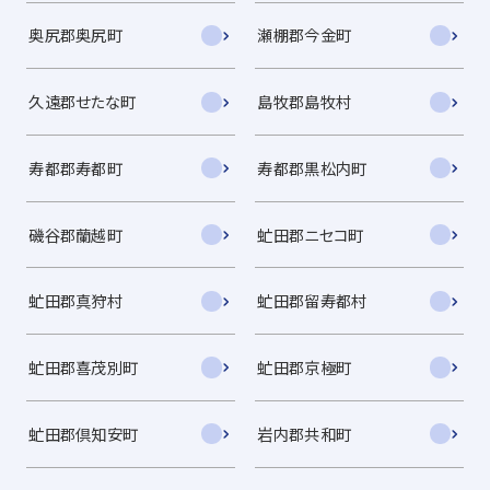
奥尻郡奥尻町
瀬棚郡今金町
久遠郡せたな町
島牧郡島牧村
寿都郡寿都町
寿都郡黒松内町
磯谷郡蘭越町
虻田郡ニセコ町
虻田郡真狩村
虻田郡留寿都村
虻田郡喜茂別町
虻田郡京極町
虻田郡倶知安町
岩内郡共和町