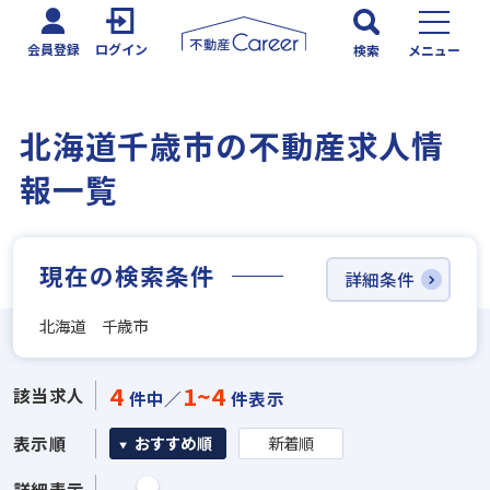
会員登録
ログイン
検索
メニュー
北海道千歳市の不動産求人情
報一覧
現在の検索条件
詳細条件
北海道 千歳市
4
1~4
該当求人
件中／
件表示
表示順
おすすめ順
新着順
詳細表示