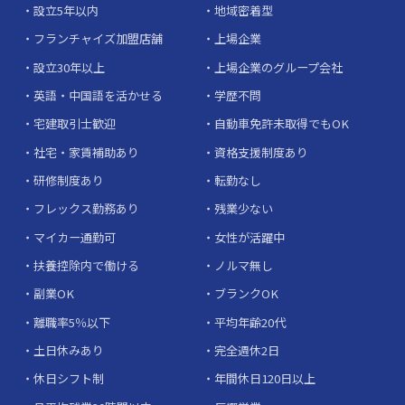
設立5年以内
地域密着型
フランチャイズ加盟店舗
上場企業
設立30年以上
上場企業のグループ会社
英語・中国語を活かせる
学歴不問
宅建取引士歓迎
自動車免許未取得でもOK
社宅・家賃補助あり
資格支援制度あり
研修制度あり
転勤なし
フレックス勤務あり
残業少ない
マイカー通勤可
女性が活躍中
扶養控除内で働ける
ノルマ無し
副業OK
ブランクOK
離職率5％以下
平均年齢20代
土日休みあり
完全週休2日
休日シフト制
年間休日120日以上