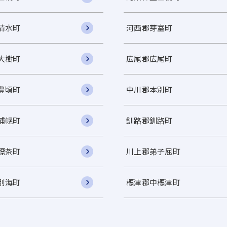
清水町
河西郡芽室町
大樹町
広尾郡広尾町
豊頃町
中川郡本別町
浦幌町
釧路郡釧路町
標茶町
川上郡弟子屈町
別海町
標津郡中標津町