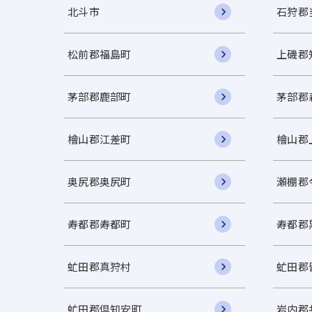
北斗市
石狩郡
松前郡福島町
上磯郡
茅部郡鹿部町
茅部郡
檜山郡江差町
檜山郡
奥尻郡奥尻町
瀬棚郡
寿都郡寿都町
寿都郡
虻田郡真狩村
虻田郡
虻田郡倶知安町
岩内郡