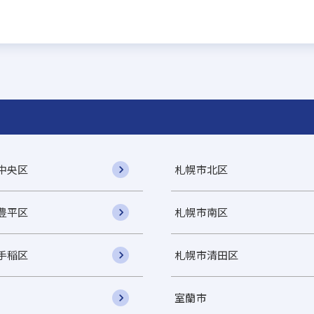
中央区
札幌市北区
豊平区
札幌市南区
手稲区
札幌市清田区
室蘭市