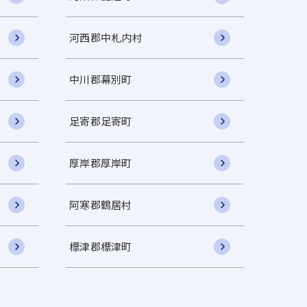
河西郡中札内村
中川郡幕別町
足寄郡足寄町
厚岸郡厚岸町
阿寒郡鶴居村
標津郡標津町