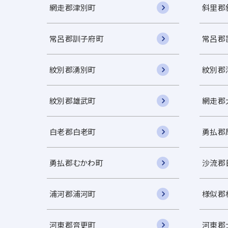
網走郡津別町
斜里郡
常呂郡訓子府町
常呂郡
紋別郡湧別町
紋別郡
紋別郡雄武町
網走郡
白老郡白老町
勇払郡
勇払郡むかわ町
沙流郡
浦河郡浦河町
様似郡
河東郡音更町
河東郡