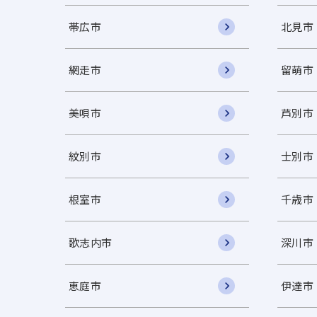
帯広市
北見市
網走市
留萌市
美唄市
芦別市
紋別市
士別市
根室市
千歳市
歌志内市
深川市
恵庭市
伊達市