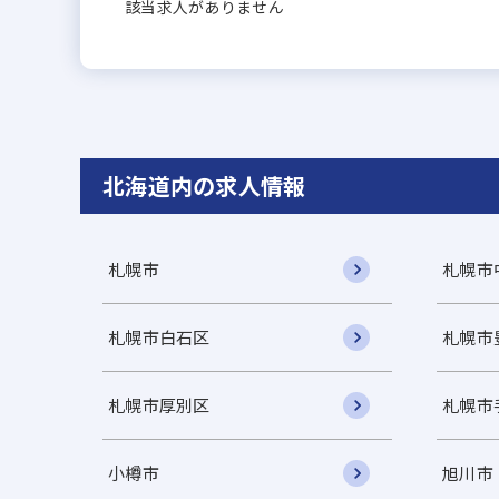
該当求人がありません
北海道内の求人情報
札幌市
札幌市
札幌市白石区
札幌市
札幌市厚別区
札幌市
小樽市
旭川市