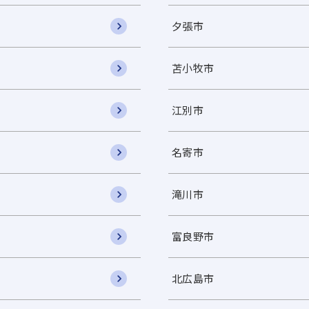
夕張市
苫小牧市
江別市
名寄市
滝川市
富良野市
北広島市