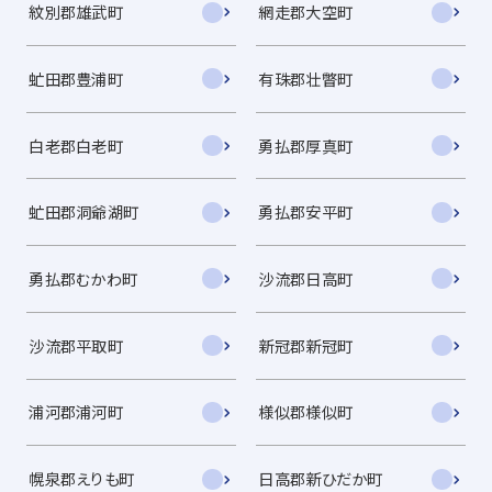
紋別郡雄武町
網走郡大空町
虻田郡豊浦町
有珠郡壮瞥町
白老郡白老町
勇払郡厚真町
虻田郡洞爺湖町
勇払郡安平町
勇払郡むかわ町
沙流郡日高町
沙流郡平取町
新冠郡新冠町
浦河郡浦河町
様似郡様似町
幌泉郡えりも町
日高郡新ひだか町