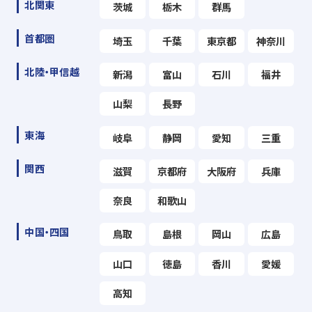
北関東
茨城
栃木
群馬
首都圏
埼玉
千葉
東京都
神奈川
北陸・甲信越
新潟
富山
石川
福井
山梨
長野
東海
岐阜
静岡
愛知
三重
関西
滋賀
京都府
大阪府
兵庫
奈良
和歌山
中国・四国
鳥取
島根
岡山
広島
山口
徳島
香川
愛媛
高知