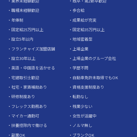
業界未経験歓迎
既卒・第2新卒歓迎
職種未経験歓迎
歩合給
年俸制
成果給が充実
固定給25万円以上
固定給35万円以上
設立5年以内
地域密着型
フランチャイズ加盟店舗
上場企業
設立30年以上
上場企業のグループ会社
英語・中国語を活かせる
学歴不問
宅建取引士歓迎
自動車免許未取得でもOK
社宅・家賃補助あり
資格支援制度あり
研修制度あり
転勤なし
フレックス勤務あり
残業少ない
マイカー通勤可
女性が活躍中
扶養控除内で働ける
ノルマ無し
副業OK
ブランクOK