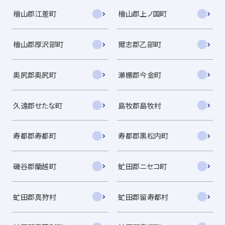
檜山郡江差町
檜山郡上ノ国町
檜山郡厚沢部町
爾志郡乙部町
奥尻郡奥尻町
瀬棚郡今金町
久遠郡せたな町
島牧郡島牧村
寿都郡寿都町
寿都郡黒松内町
磯谷郡蘭越町
虻田郡ニセコ町
虻田郡真狩村
虻田郡留寿都村