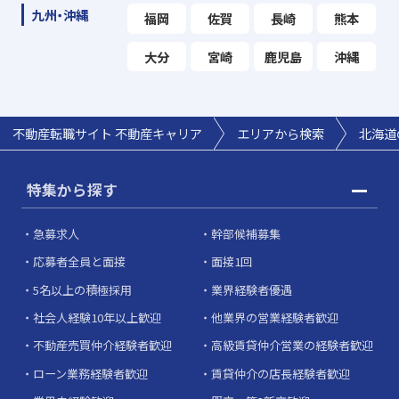
九州・沖縄
福岡
佐賀
長崎
熊本
大分
宮崎
鹿児島
沖縄
不動産転職サイト 不動産キャリア
エリアから検索
北海道
特集から探す
急募求人
幹部候補募集
応募者全員と面接
面接1回
5名以上の積極採用
業界経験者優遇
社会人経験10年以上歓迎
他業界の営業経験者歓迎
不動産売買仲介経験者歓迎
高級賃貸仲介営業の経験者歓迎
ローン業務経験者歓迎
賃貸仲介の店長経験者歓迎