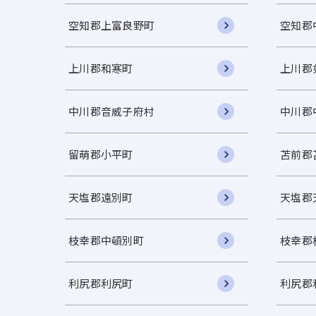
空知郡上富良野町
空知郡
上川郡和寒町
上川郡
中川郡音威子府村
中川郡
留萌郡小平町
苫前郡
天塩郡遠別町
天塩郡
枝幸郡中頓別町
枝幸郡
利尻郡利尻町
利尻郡