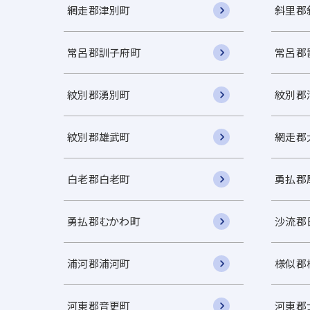
網走郡津別町
斜里郡
常呂郡訓子府町
常呂郡
紋別郡湧別町
紋別郡
紋別郡雄武町
網走郡
白老郡白老町
勇払郡
勇払郡むかわ町
沙流郡
浦河郡浦河町
様似郡
河東郡音更町
河東郡