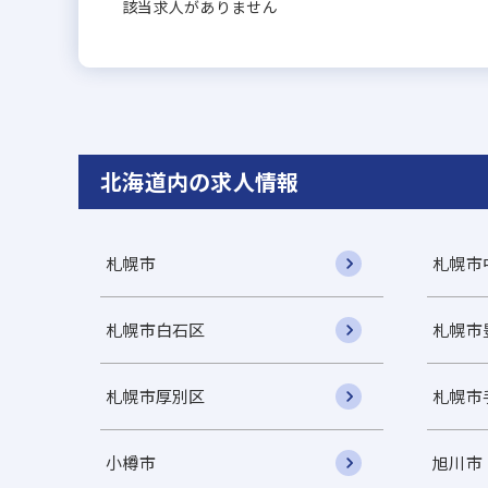
該当求人がありません
北海道内の求人情報
札幌市
札幌市
札幌市白石区
札幌市
札幌市厚別区
札幌市
小樽市
旭川市