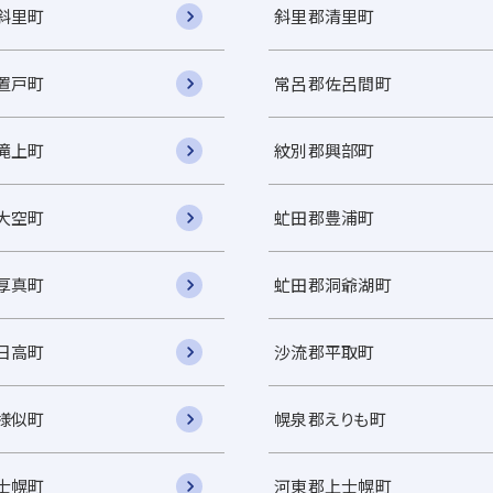
斜里町
斜里郡清里町
置戸町
常呂郡佐呂間町
滝上町
紋別郡興部町
大空町
虻田郡豊浦町
厚真町
虻田郡洞爺湖町
日高町
沙流郡平取町
様似町
幌泉郡えりも町
士幌町
河東郡上士幌町