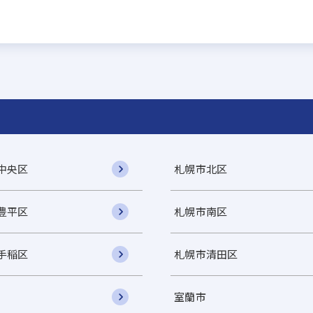
中央区
札幌市北区
豊平区
札幌市南区
手稲区
札幌市清田区
室蘭市