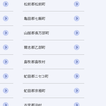
松前郡松前町
亀田郡七飯町
山越郡長万部町
爾志郡乙部町
島牧郡島牧村
虻田郡ニセコ町
虻田郡京極町
古宇郡泊村