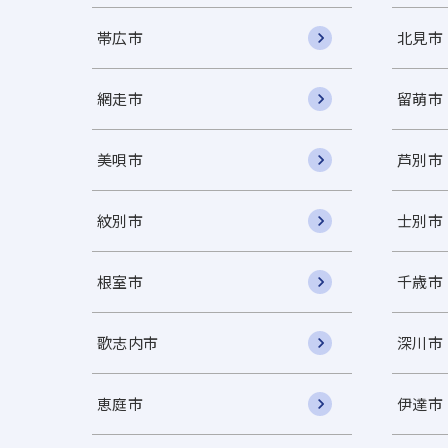
帯広市
北見市
網走市
留萌市
美唄市
芦別市
紋別市
士別市
根室市
千歳市
歌志内市
深川市
恵庭市
伊達市